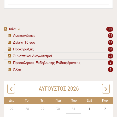
Νέα
101
Ανακοινώσεις
75
Δελτία Τύπου
78
Προκηρύξεις
50
Συνοπτικοί Διαγωνισμοί
28
Προσκλήσεις Εκδήλωσης Ενδιαφέροντος
1
Άλλα
5
ΑΎΓΟΥΣΤΟΣ 2026
Δευ
Τρι
Τετ
Πεμ
Παρ
Σαβ
Κυρ
27
28
29
30
31
1
2