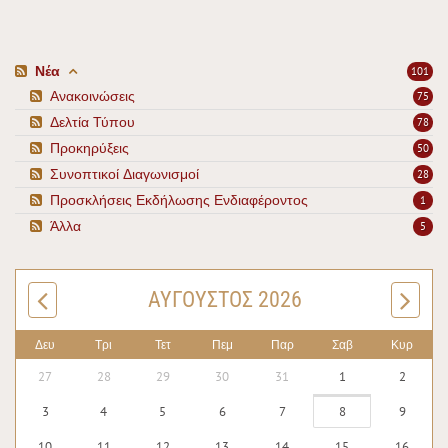
Νέα
101
Ανακοινώσεις
75
Δελτία Τύπου
78
Προκηρύξεις
50
Συνοπτικοί Διαγωνισμοί
28
Προσκλήσεις Εκδήλωσης Ενδιαφέροντος
1
Άλλα
5
ΑΎΓΟΥΣΤΟΣ 2026
Δευ
Τρι
Τετ
Πεμ
Παρ
Σαβ
Κυρ
27
28
29
30
31
1
2
3
4
5
6
7
8
9
10
11
12
13
14
15
16