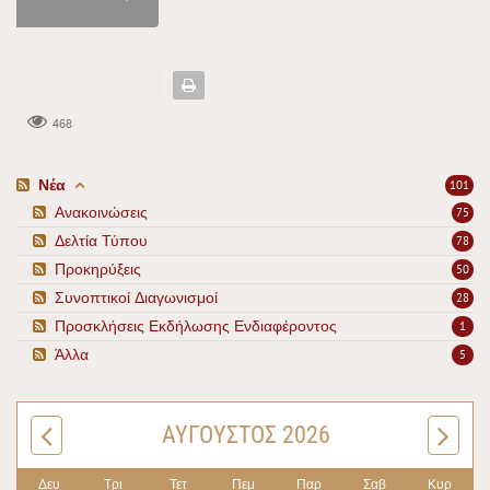
468
Νέα
101
Ανακοινώσεις
75
Δελτία Τύπου
78
Προκηρύξεις
50
Συνοπτικοί Διαγωνισμοί
28
Προσκλήσεις Εκδήλωσης Ενδιαφέροντος
1
Άλλα
5
ΑΎΓΟΥΣΤΟΣ 2026
Δευ
Τρι
Τετ
Πεμ
Παρ
Σαβ
Κυρ