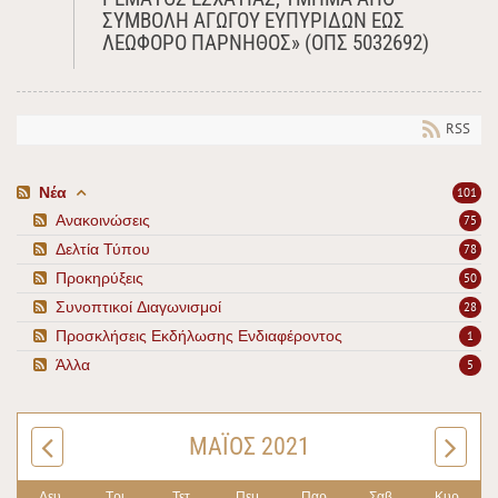
ΣΥΜΒΟΛΗ ΑΓΩΓΟΥ ΕΥΠΥΡΙΔΩΝ ΕΩΣ
ΛΕΩΦΟΡΟ ΠΑΡΝΗΘΟΣ» (ΟΠΣ 5032692)
RSS
Νέα
101
Ανακοινώσεις
75
Δελτία Τύπου
78
Προκηρύξεις
50
Συνοπτικοί Διαγωνισμοί
28
Προσκλήσεις Εκδήλωσης Ενδιαφέροντος
1
Άλλα
5
ΜΆΙΟΣ 2021
Δευ
Τρι
Τετ
Πεμ
Παρ
Σαβ
Κυρ