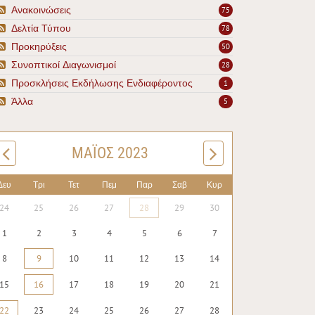
Ανακοινώσεις
75
Δελτία Τύπου
78
Προκηρύξεις
50
Συνοπτικοί Διαγωνισμοί
28
Προσκλήσεις Εκδήλωσης Ενδιαφέροντος
1
Άλλα
5
ΜΆΙΟΣ 2023
Δευ
Τρι
Τετ
Πεμ
Παρ
Σαβ
Κυρ
24
25
26
27
28
29
30
1
2
3
4
5
6
7
8
9
10
11
12
13
14
15
16
17
18
19
20
21
22
23
24
25
26
27
28