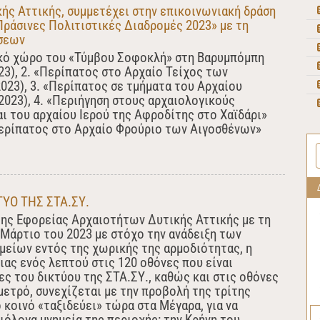
ής Αττικής, συμμετέχει στην επικοινωνιακή δράση
ράσινες Πολιτιστικές Διαδρομές 2023» με τη
σεων
ικό χώρο του «Τύμβου Σοφοκλή» στη Βαρυμπόμπη
3), 2. «Περίπατος στο Αρχαίο Τείχος των
023), 3. «Περίπατος σε τμήματα του Αρχαίου
023), 4. «Περιήγηση στους αρχαιολογικούς
 του αρχαίου Ιερού της Αφροδίτης στο Χαϊδάρι»
«Περίπατος στο Αρχαίο Φρούριο των Αιγοσθένων»
ΥΟ ΤΗΣ ΣΤΑ.ΣΥ.
της Εφορείας Αρχαιοτήτων Δυτικής Αττικής με τη
 Μάρτιο του 2023 με στόχο την ανάδειξη των
μείων εντός της χωρικής της αρμοδιότητας, η
ιας ενός λεπτού στις 120 οθόνες που είναι
ς του δικτύου της ΣΤΑ.ΣΥ., καθώς και στις οθόνες
μετρό, συνεχίζεται με την προβολή της τρίτης
 κοινό «ταξιδεύει» τώρα στα Μέγαρα, για να
ιόλογα μνημεία της περιοχής: την Κρήνη του