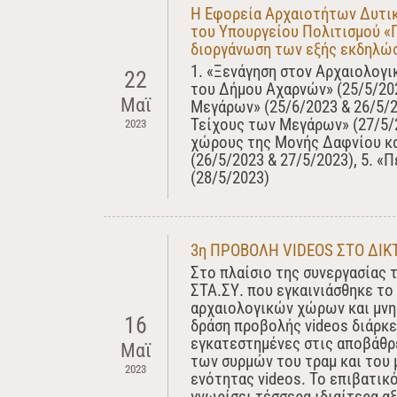
Η Εφορεία Αρχαιοτήτων Δυτικ
του Υπουργείου Πολιτισμού «Π
διοργάνωση των εξής εκδηλώ
1. «Ξενάγηση στον Αρχαιολογ
22
του Δήμου Αχαρνών» (25/5/202
Μαϊ
Μεγάρων» (25/6/2023 & 26/5/2
Τείχους των Μεγάρων» (27/5/2
2023
χώρους της Μονής Δαφνίου και
(26/5/2023 & 27/5/2023), 5. 
(28/5/2023)
3η ΠΡΟΒΟΛΗ VIDEOS ΣΤΟ ΔΙΚΤ
Στο πλαίσιο της συνεργασίας 
ΣΤΑ.ΣΥ. που εγκαινιάσθηκε το
αρχαιολογικών χώρων και μνη
16
δράση προβολής videos διάρκε
εγκατεστημένες στις αποβάθρε
Μαϊ
των συρμών του τραμ και του 
2023
ενότητας videos. Το επιβατικό
γνωρίσει τέσσερα ιδιαίτερα αξ