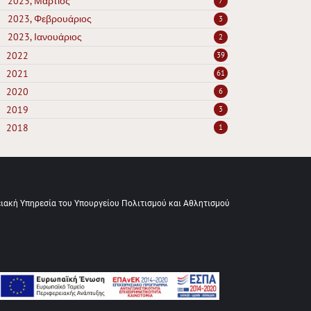
2023, Μάρτιος
7
2023, Φεβρουάριος
3
2023, Ιανουάριος
2
2022
39
2021
61
2020
6
2019
3
2018
1
ειακή Υπηρεσία του Υπουργείου Πολιτισμού και Αθλητισμού