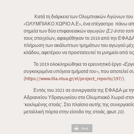
Κατά τη διάρκεια των Ολυμπιακών Αγώνων του 2004
«ΟΛΥΜΠΙΑΚΟ ΧΩΡΙΟ Α.Ε», ένα στέγαστρο πάνω από 
σημεία των δύο επιφανειακών αγωγών
(Σ2-8 στο τοπ
τους στοιχείων, αφαιρέθηκαν το 2018 από την ΕΦΑΔΑ
πλήρωση των ακάλυπτων τμημάτων του αγωγού μέχρι 
κλάδου, αφετέρου να προστατευτεί το μνημείο από τις
Το 2019 ολοκληρώθηκε το ερευνητικό έργο
«Εργα
συγκεκριμένα υπόγεια τμήματά του»
, που αποτελεί 
(
https://www.itia.ntua.gr/el/project_reports/197/
).
Εντός του 2021 σε συνεργασία της ΕΦΑΔΑ με την 
Αδριανείου Υδραγωγείου στο Ολυμπιακό Χωριό στο
‘κεκλιμένης στοάς’. Στο πλαίσιο αυτής της συνεργασί
μεταλλική πόρτα στην είσοδο της στοάς
(φωτ.10)
.
Print