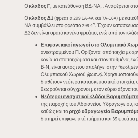
Ο
κλάδος Γ
, με κατεύθυνση ΒΔ-ΝΑ, . Αναφέρεται στο
Ο
κλάδος Δ1
(φρεάτια 299 1A-4A και 7A-16A) με κατ
Α
ΝΑ συμβάλλει στο φρεάτιο 299 4
. Έχουν κατασκευασ
Δ2 δεν είναι ορατό κανένα φρεάτιο, ενώ από τον κλάδ
Επιφανειακοί αγωγοί στο Ολυμπιακό Χωρι
ανεστραμμένου Π. Ορίζονται από τοιχία με αρ
κονίαμα στα τοιχώματα και στον πυθμένα, εν
Β-Ν, είναι αυτός που απολήγει στην
“κεκλιμέν
Ολυμπιακού Χωριού
(φωτ.8)
. Χρησιμοποιούν
διαθέτουν νεότερα κατασκευαστικά στοιχεία
θεωρούνται σύγχρονοι με τον κύριο άξονα το
Νεότεροι ενισχυτικοί κλάδοι Βαρυμπόμπη
της παροχής του Αδριανείου Υδραγωγείου, κ
καθώς και το
ρηχό υδραγωγείο Βαρυμπόμ
διατηρεί επιφανειακά τμήματα και 35 φρεάτια