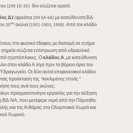
ου (299 1D-3D) δεν σώζεται ορατό.
δος Δ2
(φρεάτια 299 5A-6A) με κατεύθυνση ΒΔ-
ου
ου 20
αιώνα (1901-1903, 1908). Από τον κλάδο
ένους στο φυσικό έδαφος με διατομή σε σχήμα
λλά σημεία σώζεται επίστρωση από υδραυλικό
από σχιστόπλακες. Ο
κλάδος Α
, με κατεύθυνση
ι στον κλάδο Α λίγο πριν το βόρειο όριο του
Υδραγωγείο. Οι δύο αυτοί επιφανειακοί κλάδοι
ντας προέκταση της
“κεκλιμένης στοάς”
ρήση τους ανά τους αιώνες.
αίων πραγματοποίησε εργασίες για την αύξηση
ση ΒΔ-ΝΑ, που μετέφερε νερό από την Πάρνηθα,
ολής και της Κιθάρας στο Ολυμπιακό Χωριό και
ιακού Χωριού
.