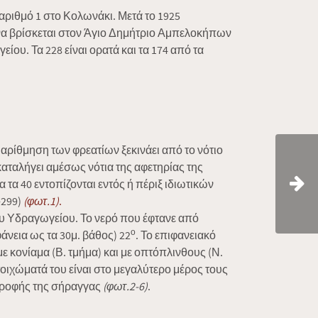
αριθμό 1 στο Κολωνάκι. Μετά το 1925
 να βρίσκεται στον Άγιο Δημήτριο Αμπελοκήπων
ου. Τα 228 είναι ορατά και τα 174 από τα
 αρίθμηση των φρεατίων ξεκινάει από το νότιο
αταλήγει αμέσως νότια της αφετηρίας της
τα 40 εντοπίζονται εντός ή πέριξ ιδιωτικών
-299)
(φωτ.1)
.
ου Υδραγωγείου. Το νερό που έφτανε από
ο
άνεια ως τα 30μ. βάθος) 22
. Το επιφανειακό
ε κονίαμα (Β. τμήμα) και με οπτόπλινθους (Ν.
 τοιχώματά του είναι στο μεγαλύτερο μέρος τους
 οροφής της σήραγγας
(φωτ.2-6)
.