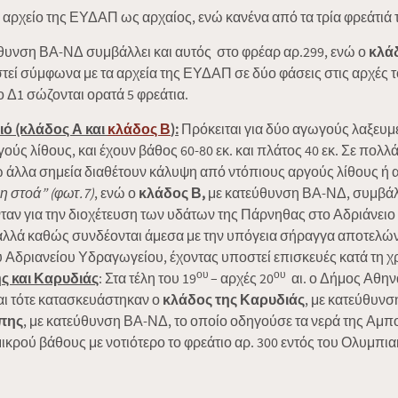
 αρχείο της ΕΥΔΑΠ ως αρχαίος, ενώ κανένα από τα τρία φρεάτιά τ
εύθυνση ΒΑ-ΝΔ συμβάλλει και αυτός στο φρέαρ αρ.299, ενώ ο
κλά
τεί σύμφωνα με τα αρχεία της ΕΥΔΑΠ σε δύο φάσεις στις αρχές τ
ο Δ1 σώζονται ορατά 5 φρεάτια.
ό (κλάδος Α και
κλάδος Β
):
Πρόκειται για δύο αγωγούς λαξευμ
γούς λίθους, και έχουν βάθος 60-80 εκ. και πλάτος 40 εκ. Σε πο
ώ άλλα σημεία διαθέτουν κάλυψη από ντόπιους αργούς λίθους ή 
η στοά” (φωτ.7)
, ενώ ο
κλάδος Β,
με κατεύθυνση ΒΑ-ΝΔ, συμβάλλε
ταν για την διοχέτευση των υδάτων της Πάρνηθας στο Αδριάνειο 
, αλλά καθώς συνδέονται άμεσα με την υπόγεια σήραγγα αποτελώ
υ Αδριανείου Υδραγωγείου, έχοντας υποστεί επισκευές κατά τη χ
ου
ου
ς και Καρυδιάς
: Στα τέλη του 19
– αρχές 20
αι. ο Δήμος Αθην
αι τότε κατασκευάστηκαν ο
κλάδος της Καρυδιάς
, με κατεύθυν
πης
, με κατεύθυνση ΒΑ-ΝΔ, το οποίο οδηγούσε τα νερά της Αμπ
 μικρού βάθους με νοτιότερο το φρεάτιο αρ. 300 εντός του Ολυμπ