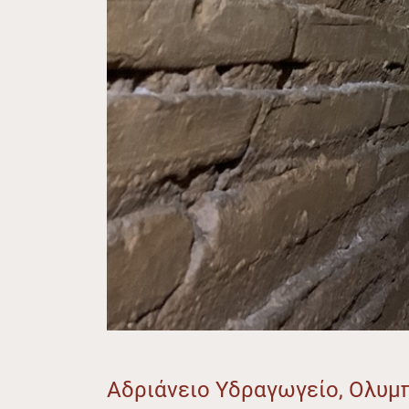
Αδριάνειο Υδραγωγείο, Ολυμ