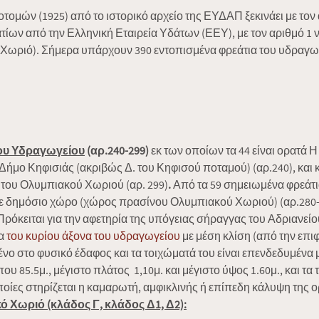
μών (1925) από το ιστορικό αρχείο της ΕΥΔΑΠ ξεκινάει με τον 
τίων από την Ελληνική Εταιρεία Υδάτων (ΕΕΥ), με τον αριθμό 1
 Χωριό). Σήμερα υπάρχουν 390 εντοπισμένα φρεάτια του υδραγωγεί
ίου Υδραγωγείου
(αρ.240-299)
εκ των οποίων τα 44 είναι ορατά Η
ήμο Κηφισιάς (ακριβώς Δ. του Κηφισού ποταμού) (αρ.240), και κ
 του Ολυμπιακού Χωριού (αρ. 299)
.
Από τα 59 σημειωμένα φρεάτια 
 σε δημόσιο χώρο (χώρος πρασίνου Ολυμπιακού Χωριού) (αρ.280
ρόκειται για την αφετηρία της υπόγειας σήραγγας του Αδριανεί
γα
του κυρίου άξονα του υδραγωγείου
με μέση κλίση (από την επιφ
ένο στο φυσικό έδαφος και τα τοιχώματά του είναι επενδεδυμένα μ
ου 85.5μ., μέγιστο πλάτος 1,10μ. και μέγιστο ύψος 1.60μ., και τα
οίες στηρίζεται η καμαρωτή, αμφικλινής ή επίπεδη κάλυψη της
ό Χωριό (κλάδος Γ, κλάδος Δ1, Δ2):