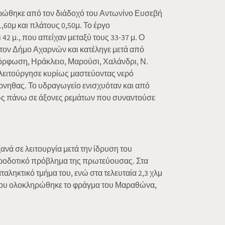
ηρώθηκε από τον διάδοχό του Αντωνίνο Ευσεβή
,60μ και πλάτους 0,50μ. Το έργο
42 μ., που απείχαν μεταξύ τους 33-37 μ. Ο
τον Δήμο Αχαρνών και κατέληγε μετά από
μόρφωση, Ηράκλειο, Μαρούσι, Χαλάνδρι, Ν.
λειτούργησε κυρίως μαστεύοντας νερό
νηθας. Το υδραγωγείο ενισχυόταν και από
ως πάνω σε άξονες ρεμάτων που συναντούσε
νά σε λειτουργία μετά την ίδρυση του
υδροδοτικό πρόβλημα της πρωτεύουσας. Στα
αληκτικό τμήμα του, ενώ στα τελευταία 2,3 χλμ
1 που ολοκληρώθηκε το φράγμα του Μαραθώνα,