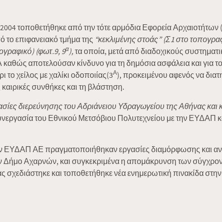
 τοποθετήθηκε από την τότε αρμόδια Εφορεία Αρχαιοτήτων (Β
το επιφανειακό τμήμα της
“κεκλιμένης στοάς”
(Σ1 στο τοπογραφ
α
ογραφικό) (φωτ.9, 9
),
τα οποία, μετά από διαδοχικούς συστηματ
 καθώς αποτελούσαν κίνδυνο για τη δημόσια ασφάλεια και για 
Α
το χείλος με χαλίκι οδοποιίας(3
), προκειμένου αφενός να διατ
 καιρικές συνθήκες και τη βλάστηση.
σίες διερεύνησης του Αδριάνειου Υδραγωγείου της Αθήνας και 
συνεργασία του Εθνικού Μετσόβιου Πολυτεχνείου με την ΕΥΔΑΠ κ
ΕΥΔΑΠ ΑΕ πραγματοποιήθηκαν εργασίες διαμόρφωσης και ανάδ
ν Δήμο Αχαρνών, και συγκεκριμένα η απομάκρυνση των σύγχρο
ας σχεδιάστηκε και τοποθετήθηκε νέα ενημερωτική πινακίδα στην 