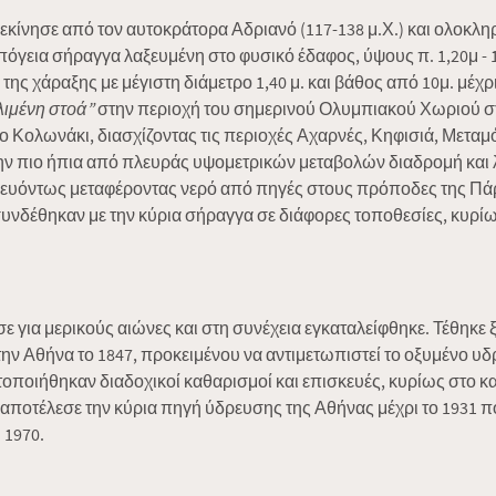
εκίνησε από τον αυτοκράτορα Αδριανό (117-138 μ.Χ.) και ολοκλ
υπόγεια σήραγγα λαξευμένη στο φυσικό έδαφος, ύψους π. 1,20μ - 1
ης χάραξης με μέγιστη διάμετρο 1,40 μ. και βάθος από 10μ. μέχρι 
λιμένη στοά”
στην περιοχή του σημερινού Ολυμπιακού Χωριού σ
ο Κολωνάκι, διασχίζοντας τις περιοχές Αχαρνές, Κηφισιά, Μετα
ην πιο ήπια από πλευράς υψομετρικών μεταβολών διαδρομή και 
ρευόντως μεταφέροντας νερό από πηγές στους πρόποδες της Πάρ
νδέθηκαν με την κύρια σήραγγα σε διάφορες τοποθεσίες, κυρί
ια μερικούς αιώνες και στη συνέχεια εγκαταλείφθηκε. Τέθηκε ξα
ην Αθήνα το 1847, προκειμένου να αντιμετωπιστεί το οξυμένο 
οποιήθηκαν διαδοχικοί καθαρισμοί και επισκευές, κυρίως στο κατ
ο αποτέλεσε την κύρια πηγή ύδρευσης της Αθήνας μέχρι το 193
 1970.