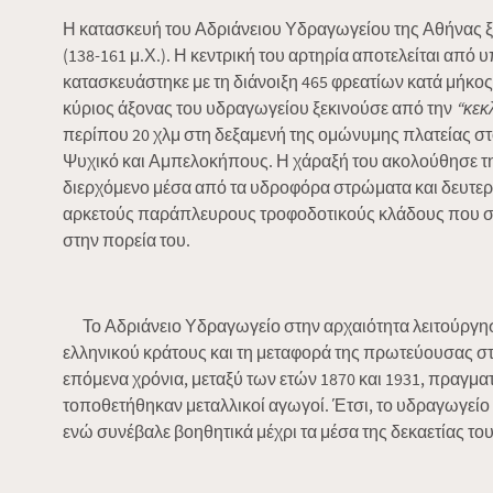
Η κατασκευή του Αδριάνειου Υδραγωγείου της Αθήνας ξ
(138-161 μ.Χ.). Η κεντρική του αρτηρία αποτελείται από 
κατασκευάστηκε με τη διάνοιξη 465 φρεατίων κατά μήκος τ
κύριος άξονας του υδραγωγείου ξεκινούσε από την
“κεκ
περίπου 20 χλμ στη δεξαμενή της ομώνυμης πλατείας στ
Ψυχικό και Αμπελοκήπους. Η χάραξή του ακολούθησε τ
διερχόμενο μέσα από τα υδροφόρα στρώματα και δευτε
αρκετούς παράπλευρους τροφοδοτικούς κλάδους που συ
στην πορεία του.
Το Αδριάνειο Υδραγωγείο στην αρχαιότητα λειτούργησε γ
ελληνικού κράτους και τη μεταφορά της πρωτεύουσας στ
επόμενα χρόνια, μεταξύ των ετών 1870 και 1931, πραγματ
τοποθετήθηκαν μεταλλικοί αγωγοί. Έτσι, το υδραγωγεί
ενώ συνέβαλε βοηθητικά μέχρι τα μέσα της δεκαετίας του