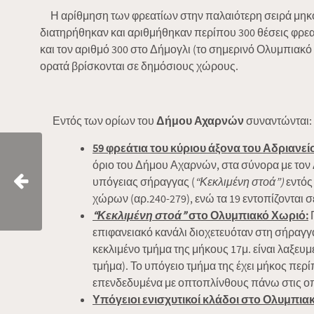
Η αρίθμηση των φρεατίων στην παλαιότερη σειρά μηκοτο
διατηρήθηκαν και αριθμήθηκαν περίπου 300 θέσεις φρεα
και τον αριθμό 300 στο Δήμογλι (το σημερινό Ολυμπιακό
ορατά βρίσκονται σε δημόσιους χώρους.
Εντός των ορίων του
Δήμου Αχαρνών
συναντώνται:
59 φρεάτια του κύριου άξονα του Αδριανε
όριο του Δήμου Αχαρνών, στα σύνορα με τον Δ
υπόγειας σήραγγας (
“Κεκλιμένη στοά”)
εντός
χώρων (αρ.240-279), ενώ τα 19 εντοπίζονται
“Κεκλιμένη στοά”
στο Ολυμπιακό Χωριό:
Π
επιφανειακό κανάλι διοχετευόταν στη σήραγ
κεκλιμένο τμήμα της μήκους 17μ. είναι λαξευμ
τμήμα). Το υπόγειο τμήμα της έχει μήκος περίπ
επενδεδυμένα με οπτοπλίνθους πάνω στις οπ
Υπόγειοι ενισχυτικοί κλάδοι στο Ολυμπιακ