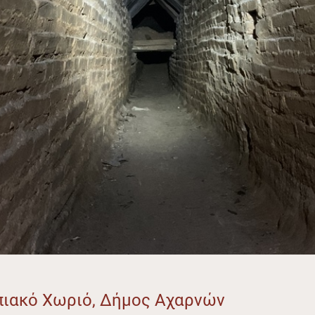
πιακό Χωριό, Δήμος Αχαρνών