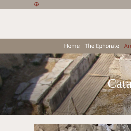
Home
The Ephorate
Ar
Cat