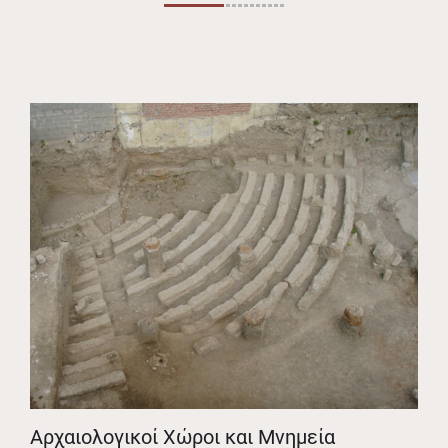
Αρχαιολογικοί Χώροι και Μνημεία