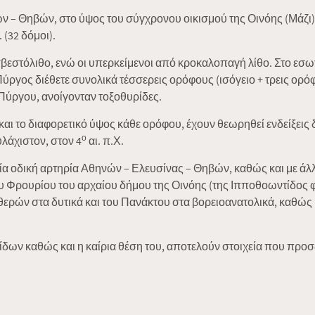
– Θηβών, στο ύψος του σύγχρονου οικισμού της Οινόης (Μάζι),
(32 δόμοι).
βεστόλιθο, ενώ οι υπερκείμενοι από κροκαλοπαγή λίθο. Στο εσωτ
 Πύργος διέθετε συνολικά τέσσερεις ορόφους (ισόγειο + τρεις ορ
Πύργου, ανοίγονταν τοξοθυρίδες.
αι το διαφορετικό ύψος κάθε ορόφου, έχουν θεωρηθεί ενδείξει
ο
υλάχιστον, στον 4
αι. π.Χ.
αία οδική αρτηρία Αθηνών – Ελευσίνας – Θηβών, καθώς και με άλ
υ Φρουρίου του αρχαίου δήμου της Οινόης (της Ιπποθοωντίδος 
θερών στα δυτικά και του Πανάκτου στα βορειοανατολικά, καθώς
δων καθώς και η καίρια θέση του, αποτελούν στοιχεία που προσ