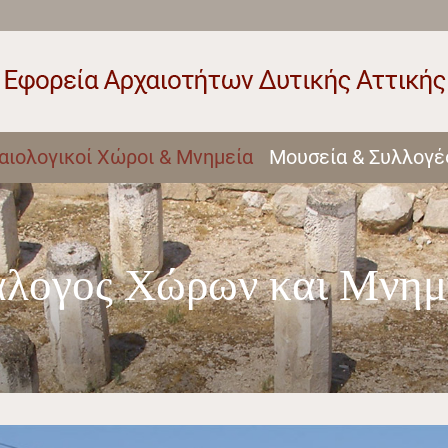
αιολογικοί Χώροι & Μνημεία
Μουσεία & Συλλογέ
λογος Χώρων και Μνη