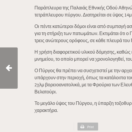
Παράπλευρα της Παλαιάς Εθνικής Οδού Αθηνών 
τετράπλευρου πύργου. Διατηρείται σε ύψος 14μ. 
Οι πέντε κατώτεροι δόμοι είναι από συμπαγή ασ
για τη στήριξη των πατωμάτων. Εκτιμάται ότι ο
τρεις ανώτερους ορόφους, σε κάθε πλευρά του 
Η χρήση διαφορετικού υλικού δόμησης, καθώς κ
μνημείου, το οποίο μπορεί να χρονολογηθεί, το
Ο Πύργος θα πρέπει να συσχετιστεί με την αρχ
υπάρχουν στην περιοχή, όπως τα κατάλοιπα το
2χλμ βορειοανατολικά, με τα Φρούρια των Ελευ
Βελατούρι.
Το μεγάλο ύψος του Πύργου, η ύπαρξη τοξοθυρί
χαρακτήρα.
Print