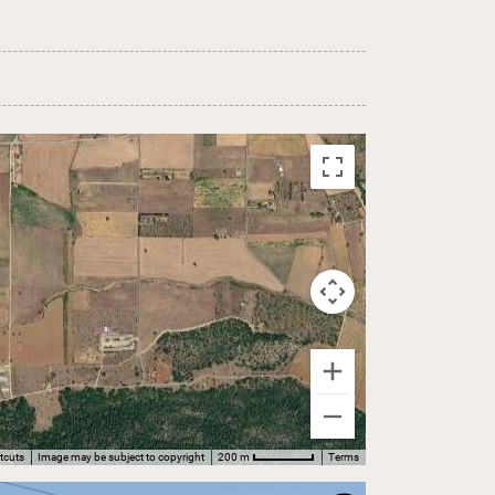
tcuts
Image may be subject to copyright
Terms
200 m