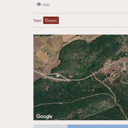
6543
Πύργος
Tags: