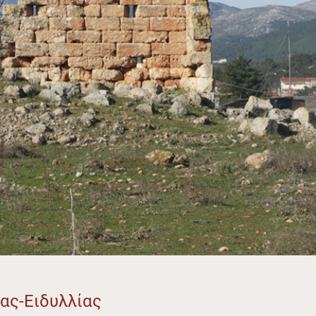
ας-Ειδυλλίας