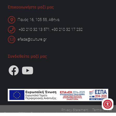
Επικοινωνήστε μαζί μας
Πανός 16, 105 55, Αθήνα
+30 210 32 13 571, +30 210 32 17 232
efada@culture.gr
Συνδεθείτε μαζί μας
Privacy Statement
Terms Of Use
Copyright 2026 by Εφορεία Αρχαιοτήτων Δυτικής Αττικής