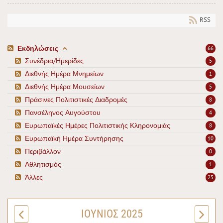
RSS
Εκδηλώσεις
66
Συνέδρια/Ημερίδες
5
Διεθνής Ημέρα Μνημείων
1
Διεθνής Ημέρα Μουσείων
5
Πράσινες Πολιτιστικές Διαδρομές
8
Πανσέληνος Αυγούστου
4
Ευρωπαϊκές Ημέρες Πολιτιστικής Κληρονομιάς
8
Ευρωπαϊκή Ημέρα Συντήρησης
10
Περιβάλλον
0
Αθλητισμός
1
Άλλες
25
ΙΟΎΝΙΟΣ 2025