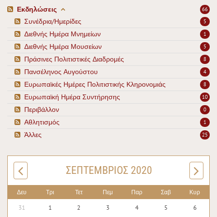
Εκδηλώσεις
66
Συνέδρια/Ημερίδες
5
Διεθνής Ημέρα Μνημείων
1
Διεθνής Ημέρα Μουσείων
5
Πράσινες Πολιτιστικές Διαδρομές
8
Πανσέληνος Αυγούστου
4
Ευρωπαϊκές Ημέρες Πολιτιστικής Κληρονομιάς
8
Ευρωπαϊκή Ημέρα Συντήρησης
10
Περιβάλλον
0
Αθλητισμός
1
Άλλες
25
ΣΕΠΤΈΜΒΡΙΟΣ 2020
Δευ
Τρι
Τετ
Πεμ
Παρ
Σαβ
Κυρ
31
1
2
3
4
5
6