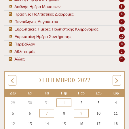
Διεθνής Ημέρα Μουσείων
5
Πράσινες Πολιτιστικές Διαδρομές
8
Πανσέληνος Αυγούστου
4
Ευρωπαϊκές Ημέρες Πολιτιστικής Κληρονομιάς
8
Ευρωπαϊκή Ημέρα Συντήρησης
10
Περιβάλλον
0
Αθλητισμός
1
Άλλες
25
ΣΕΠΤΈΜΒΡΙΟΣ 2022
Δευ
Τρι
Τετ
Πεμ
Παρ
Σαβ
Κυρ
29
30
31
1
2
3
4
5
6
7
8
9
10
11
12
13
14
15
16
17
18