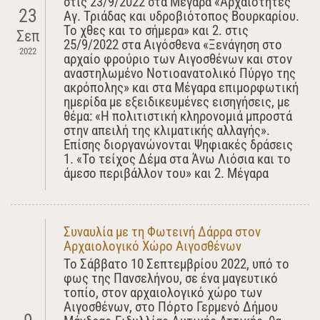
στις 23/9/2022 στα Μέγαρα «Αρχαιότητες
23
Αγ. Τριάδας και υδροβιότοπος Βουρκαρίου.
Το χθες και το σήμερα» και 2. στις
Σεπ
25/9/2022 στα Αιγόσθενα «Ξενάγηση στο
2022
αρχαίο φρούριο των Αιγοσθένων και στον
αναστηλωμένο Νοτιοανατολικό Πύργο της
ακρόπολης» και στα Μέγαρα επιμορφωτική
ημερίδα με εξειδικευμένες εισηγήσεις, με
θέμα: «Η πολιτιστική κληρονομιά μπροστά
στην απειλή της κλιματικής αλλαγής».
Επίσης διοργανώνονται Ψηφιακές δράσεις
1. «Το τείχος Δέμα στα Άνω Λιόσια και το
άμεσο περιβάλλον του» και 2. Μέγαρα
Συναυλία με τη Φωτεινή Δάρρα στον
Αρχαιολογικό Χώρο Αιγοσθένων
Το Σάββατο 10 Σεπτεμβρίου 2022, υπό το
φως της Πανσελήνου, σε ένα μαγευτικό
τοπίο, στον αρχαιολογικό χώρο των
Αιγοσθένων, στο Πόρτο Γερμενό Δήμου