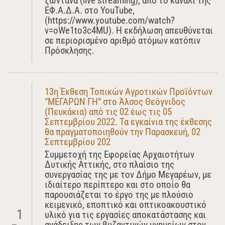
ζωντανά (live streaming), από το κανάλι της
ΕΦ.Α.Δ.Α. στο YouTube,
(https://www.youtube.com/watch?
v=oWe1to3c4MU). Η εκδήλωση απευθύνεται
σε περιορισμένο αριθμό ατόμων κατόπιν
Πρόσκλησης.
13η Έκθεση Τοπικών Αγροτικών Προϊόντων
“ΜΕΓΑΡΩΝ ΓΗ” στο Άλσος Θεόγνιδος
(Πευκάκια) από τις 02 έως τις 05
Σεπτεμβρίου 2022. Τα εγκαίνια της έκθεσης
θα πραγματοποιηθούν την Παρασκευή, 02
Σεπτεμβρίου 202
Συμμετοχή της Εφορείας Αρχαιοτήτων
Δυτικής Αττικής, στο πλαίσιο της
συνεργασίας της με τον Δήμο Μεγαρέων, με
ιδιαίτερο περίπτερο και στο οποίο θα
παρουσιάζεται το έργο της με πλούσιο
κειμενικό, εποπτικό και οπτικοακουστικό
1
υλικό για τις εργασίες αποκατάστασης και
ανάδειξης των βυζαντινών μνημείων στον