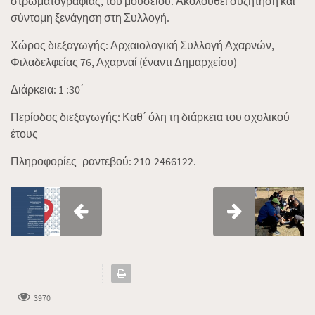
στρωματογραφίας, του μουσείου. Ακολουθεί συζήτηση και
σύντομη ξενάγηση στη Συλλογή.
Χώρος διεξαγωγής: Αρχαιολογική Συλλογή Αχαρνών,
Φιλαδελφείας 76, Αχαρναί (έναντι Δημαρχείου)
Διάρκεια: 1 :30΄
Περίοδος διεξαγωγής: Καθ΄ όλη τη διάρκεια του σχολικού
έτους
Πληροφορίες -ραντεβού: 210-2466122.
3970