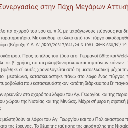
Συνεργασίας στην Πάχη Μεγάρων Αττικ
τάλοιπα οχυρού του 5ου αι. π.Χ. με τετράγωνους πύργους και δ
ρατηρητήριο. Με οικοδομικό υλικό από τον πύργο οικοδομήθηκ
λόφο (Κήρυξη Υ.Α. Α1/Φ03/20317/641/24-6-1981, ΦΕΚ 660/Β΄/ 19-
άστρου. Προς το τέλος του 19ου αι οι Γερμανοί Bölte και Weic
έλη σε β΄ χρήση, συμπεριλαμβανομένων και τυμπάνων κιόνων. Τ
 βρέθηκε σ΄ αυτές χρονολογείται από τη μεσοελλαδική μέχρι τ
 Στο μεσαίωνα, κατασκευάστηκε πάνω στο λόφο ένας πύργος 
 πυροβολεία που κατασκευάστηκαν κατά τη διάρκεια του Β’ παγκ
 ερευνών στο οχυρό του λόφου του Αγ. Γεωργίου και της περι
ου χώρου της Νισαίας και της Μινώας. Μέχρι σήμερα η σχετική β
ς.
να μελετηθούν οι λόφοι του Αγ. Γεωργίου και του Παλιόκαστρου
 της έρευνας. Το θέμα της ταύτισης της ακρόπολης της Νισαίας