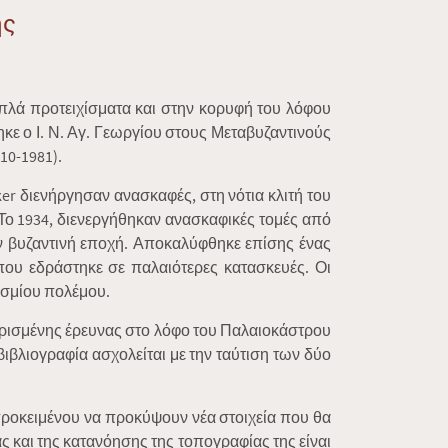
ής
ιπλά προτειχίσματα και στην κορυφή του λόφου
ε ο Ι. Ν. Αγ. Γεωργίου στους Μεταβυζαντινούς
10-1981).
ker διενήργησαν ανασκαφές, στη νότια κλιτή του
ο 1934, διενεργήθηκαν ανασκαφικές τομές από
ην βυζαντινή εποχή. Αποκαλύφθηκε επίσης ένας
που εδράστηκε σε παλαιότερες κατασκευές. Οι
οσμίου πολέμου.
ορισμένης έρευνας στο λόφο του Παλαιοκάστρου
ιβλιογραφία ασχολείται με την ταύτιση των δύο
 προκειμένου να προκύψουν νέα στοιχεία που θα
 και της κατανόησης της τοπογραφίας της είναι