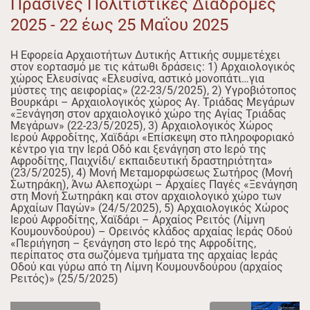
Πράσινες Πολιτιστικές Διαδρομές
2025 - 22 έως 25 Μαΐου 2025
Η Εφορεία Αρχαιοτήτων Δυτικής Αττικής συμμετέχει
στον εορτασμό με τις κάτωθι δράσεις: 1) Αρχαιολογικός
χώρος Ελευσίνας «Ελευσίνα, αστικό μονοπάτι…για
μύστες της αειφορίας» (22-23/5/2025), 2) Υγροβιότοπος
Βουρκάρι – Αρχαιολογικός χώρος Αγ. Τριάδας Μεγάρων
«Ξενάγηση στον αρχαιολογικό χώρο της Αγίας Τριάδας
Μεγάρων» (22-23/5/2025), 3) Αρχαιολογικός Χώρος
Ιερού Αφροδίτης, Χαϊδάρι «Επίσκεψη στο πληροφοριακό
κέντρο για την Ιερά Οδό και ξενάγηση στο Ιερό της
Αφροδίτης, Παιχνίδι/ εκπαιδευτική δραστηριότητα»
(23/5/2025), 4) Μονή Μεταμορφώσεως Σωτήρος (Μονή
Σωτηράκη), Άνω Αλεποχώρι – Αρχαίες Παγές «Ξενάγηση
στη Μονή Σωτηράκη και στον αρχαιολογικό χώρο των
Αρχαίων Παγών» (24/5/2025), 5) Αρχαιολογικός Χώρος
Ιερού Αφροδίτης, Χαϊδάρι – Αρχαίος Ρειτός (Λίμνη
Κουμουνδούρου) – Ορεινός κλάδος αρχαίας Ιεράς Οδού
«Περιήγηση – ξενάγηση στο Ιερό της Αφροδίτης,
περίπατος στα σωζόμενα τμήματα της αρχαίας Ιεράς
Οδού και γύρω από τη Λίμνη Κουμουνδούρου (αρχαίος
Ρειτός)» (25/5/2025)