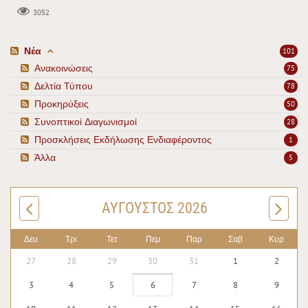
3052
Νέα
101
Ανακοινώσεις
75
Δελτία Τύπου
78
Προκηρύξεις
50
Συνοπτικοί Διαγωνισμοί
28
Προσκλήσεις Εκδήλωσης Ενδιαφέροντος
1
Άλλα
5
ΑΎΓΟΥΣΤΟΣ 2026
Δευ
Τρι
Τετ
Πεμ
Παρ
Σαβ
Κυρ
27
28
29
30
31
1
2
3
4
5
6
7
8
9