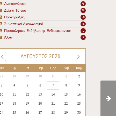
Ανακοινώσεις
75
Δελτία Τύπου
78
Προκηρύξεις
50
Συνοπτικοί Διαγωνισμοί
28
Προσκλήσεις Εκδήλωσης Ενδιαφέροντος
1
Άλλα
5
ΑΎΓΟΥΣΤΟΣ 2026
Δευ
Τρι
Τετ
Πεμ
Παρ
Σαβ
Κυρ
27
28
29
30
31
1
2
3
4
5
6
7
8
9
10
11
12
13
14
15
16
17
18
19
20
21
22
23
24
25
26
27
28
29
30