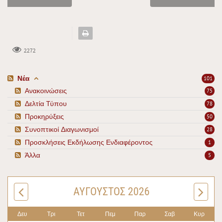
2272
Νέα
101
Ανακοινώσεις
75
Δελτία Τύπου
78
Προκηρύξεις
50
Συνοπτικοί Διαγωνισμοί
28
Προσκλήσεις Εκδήλωσης Ενδιαφέροντος
1
Άλλα
5
ΑΎΓΟΥΣΤΟΣ 2026
Δευ
Τρι
Τετ
Πεμ
Παρ
Σαβ
Κυρ