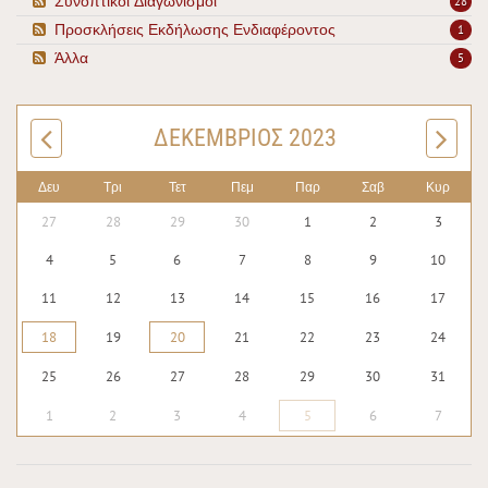
Συνοπτικοί Διαγωνισμοί
28
Προσκλήσεις Εκδήλωσης Ενδιαφέροντος
1
Άλλα
5
ΔΕΚΈΜΒΡΙΟΣ 2023
Δευ
Τρι
Τετ
Πεμ
Παρ
Σαβ
Κυρ
27
28
29
30
1
2
3
4
5
6
7
8
9
10
11
12
13
14
15
16
17
18
19
20
21
22
23
24
25
26
27
28
29
30
31
1
2
3
4
5
6
7