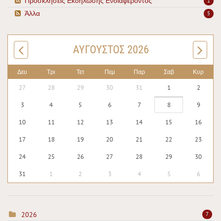
Προσκλήσεις Εκδήλωσης Ενδιαφέροντος
1
Άλλα
5
ΑΎΓΟΥΣΤΟΣ 2026
Δευ
Τρι
Τετ
Πεμ
Παρ
Σαβ
Κυρ
27
28
29
30
31
1
2
3
4
5
6
7
8
9
10
11
12
13
14
15
16
17
18
19
20
21
22
23
24
25
26
27
28
29
30
31
1
2
3
4
5
6
2026
7