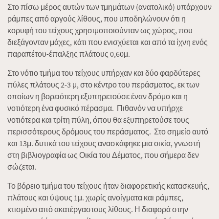
Στο πίσω μέρος αυτών των τμημάτων (ανατολικό) υπάρχουν
ράμπες από αργούς λίθους, που υποδηλώνουν ότι η
κορυφή του τείχους χρησιμοποιούνταν ως χώρος, που
διεξάγονταν μάχες, κάτι που ενισχύεται και από τα ίχνη ενός
παραπέτου-έπαλξης πλάτους 0,60μ.
Στο νότιο τμήμα του τείχους υπήρχαν και δύο φαρδύτερες
πύλες πλάτους 2-3 μ, στο κέντρο του περάσματος, εκ των
οποίων η βορειότερη εξυπηρετούσε έναν δρόμο και η
νοτιότερη ένα φυσικό πέρασμα. Πιθανόν να υπήρχε
νοτιότερα και τρίτη πύλη, όπου θα εξυπηρετούσε τους
περισσότερους δρόμους του περάσματος. Στο σημείο αυτό
και 13μ. δυτικά του τείχους ανασκάφηκε μια οικία, γνωστή
στη βιβλιογραφία ως Οικία του Δέματος, που σήμερα δεν
σώζεται.
Το βόρειο τμήμα του τείχους ήταν διαφορετικής κατασκευής,
πλάτους και ύψους 1μ. χωρίς ανοίγματα και ράμπες,
κτισμένο από ακατέργαστους λίθους. Η διαφορά στην