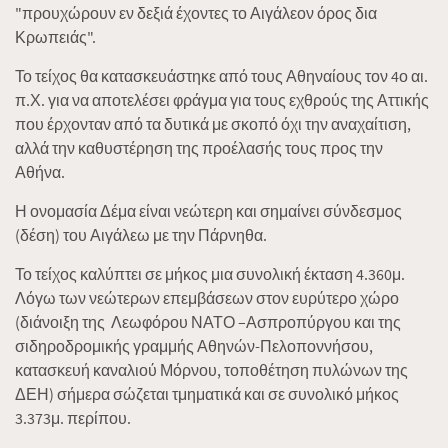
"προυχώρουν εν δεξιά έχοντες το Αιγάλεον όρος δια
Κρωπειάς".
Το τείχος θα κατασκευάστηκε από τους Αθηναίους τον 4ο αι.
π.Χ. για να αποτελέσει φράγμα για τους εχθρούς της Αττικής
που έρχονταν από τα δυτικά με σκοπό όχι την αναχαίτιση,
αλλά την καθυστέρηση της προέλασής τους προς την
Αθήνα.
Η ονομασία Δέμα είναι νεώτερη και σημαίνει σύνδεσμος
(δέση) του Αιγάλεω με την Πάρνηθα.
Το τείχος καλύπτει σε μήκος μια συνολική έκταση 4.360μ.
Λόγω των νεώτερων επεμβάσεων στον ευρύτερο χώρο
(διάνοιξη της Λεωφόρου ΝΑΤΟ –Ασπροπύργου και της
σιδηροδρομικής γραμμής Αθηνών-Πελοποννήσου,
κατασκευή καναλιού Μόρνου, τοποθέτηση πυλώνων της
ΔΕΗ) σήμερα σώζεται τμηματικά και σε συνολικό μήκος
3.373μ. περίπου.