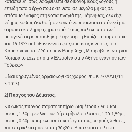
κατασκευή ίσως να οφείλεται σε οικονομικούς λόγους ή
επειδή τέτοιο έργο που εκτείνεται σε μεγάλο μήκος σε
απότομο έδαφος στη νότια πλαγιά της Πάρνηθας, δεν είχε
νόημα, καθώς δεν θα ήταν εφικτό να προελάσει από εκεί μια
στρατιά σε πλήρη σχηματισμό. Ίσως πάλι να αποτελεί
μεταγενέστερη προσθήκη. Στην μορφή θυμίζει τα ταμπούρια
ου
του 18-19
αι. Πιθανόν να σχετίζεται με τις κινήσεις του
Καραϊσκάκη το 1826 και των Βούρβαχη, Μαυροβουνιώτη και
Νοταρά το 1827 από την Ελευσίνα στην Αθήνα εναντίον των
Τούρκων.
Είναι κηρυγμένος αρχαιολογικός χώρος (ΦΕΚ 76/ΑΑΠ/14-
3-2013).
2) Πύργος του Δέματος.
Κυκλικός πύργος-παρατηρητήριο διαμέτρου 7,50μ. και
ύψους 1,50μ. με ελλειψοειδή περίβολο πλάτους 1,20-1,80μ.,
ύψους 0,60μ. κτισμένο από ακατέργαστους μικρούς λίθους,
που περικλείει μια έκταση 30χ20μ. Βρίσκεται στο λόφο