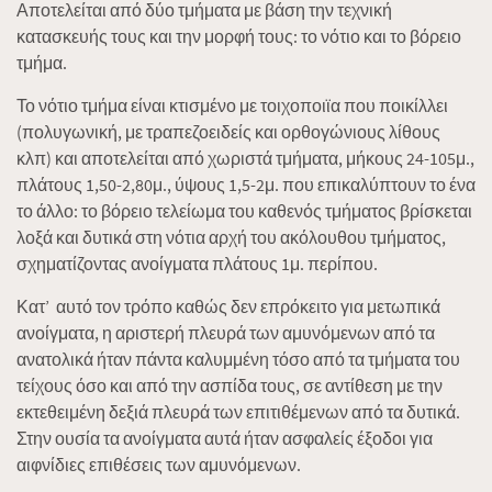
Αποτελείται από δύο τμήματα με βάση την τεχνική
κατασκευής τους και την μορφή τους: το νότιο και το βόρειο
τμήμα.
Το νότιο τμήμα είναι κτισμένο με τοιχοποιϊα που ποικίλλει
(πολυγωνική, με τραπεζοειδείς και ορθογώνιους λίθους
κλπ) και αποτελείται από χωριστά τμήματα, μήκους 24-105μ.,
πλάτους 1,50-2,80μ., ύψους 1,5-2μ. που επικαλύπτουν το ένα
το άλλο: το βόρειο τελείωμα του καθενός τμήματος βρίσκεται
λοξά και δυτικά στη νότια αρχή του ακόλουθου τμήματος,
σχηματίζοντας ανοίγματα πλάτους 1μ. περίπου.
Κατ’ αυτό τον τρόπο καθώς δεν επρόκειτο για μετωπικά
ανοίγματα, η αριστερή πλευρά των αμυνόμενων από τα
ανατολικά ήταν πάντα καλυμμένη τόσο από τα τμήματα του
τείχους όσο και από την ασπίδα τους, σε αντίθεση με την
εκτεθειμένη δεξιά πλευρά των επιτιθέμενων από τα δυτικά.
Στην ουσία τα ανοίγματα αυτά ήταν ασφαλείς έξοδοι για
αιφνίδιες επιθέσεις των αμυνόμενων.