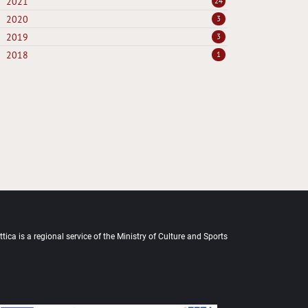
2021
24
2020
3
2019
3
2018
1
tica is a regional service of the Ministry of Culture and Sports