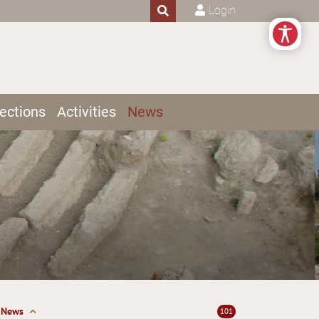
Login
ections
Activities
News
News
101