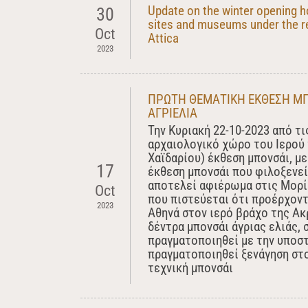
Update on the winter opening h
30
sites and museums under the re
Oct
Attica
2023
ΠΡΩΤΗ ΘΕΜΑΤΙΚΗ ΕΚΘΕΣΗ Μ
ΑΓΡΙΕΛΙΑ
Την Kυριακή 22-10-2023 από τι
αρχαιολογικό χώρο του Ιερού
Χαϊδαρίου) έκθεση μπονσάι, με
17
έκθεση μπονσάι που φιλοξενε
αποτελεί αφιέρωμα στις Μορίε
Oct
που πιστεύεται ότι προέρχοντα
2023
Αθηνά στον ιερό βράχο της Α
δέντρα μπονσάι άγριας ελιάς, 
πραγματοποιηθεί με την υποστ
πραγματοποιηθεί ξενάγηση στο
τεχνική μπονσάι