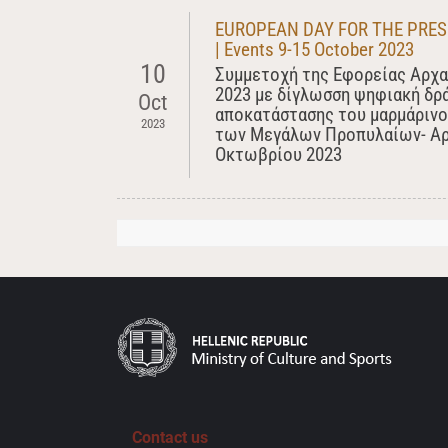
EUROPEAN DAY FOR THE PRESE
| Events 9-15 October 2023
10
Συμμετοχή της Εφορείας Αρχα
2023 με δίγλωσση ψηφιακή δρά
Oct
αποκατάστασης του μαρμάρινο
2023
των Μεγάλων Προπυλαίων- Αρχ
Οκτωβρίου 2023
Contact us