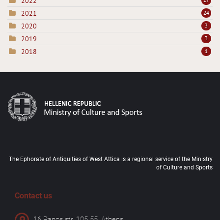
2022
2021
24
2020
3
2019
3
2018
1
The Ephorate of Antiquities of West Attica is a regional service of the Ministry
of Culture and Sports
Contact us
16 Panos str, 105 55, Athens