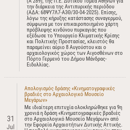
(Α’289), της Π.Ε. Δυτικού Τομέα Αθηνών για
την διάρκεια της Αντιπυρικής περιόδου
(ΑΔΑ: 68ΨΥ7Λ7-Α3Θ/30-04-2025). Επίσης,
λόγω της κήρυξης κατάστασης συναγερμού,
σύμφωνα με τον επικαιροποιημένο χάρτη
πρόβλεψης κινδύνου πυρκαγιάς που
εξέδωσε το Υπουργείο Κλιματικής Κρίσης
και Πολιτικής Προστασίας, κλειστός θα
παραμείνει αύριο 8 Αυγούστου και ο
αρχαιολογικός χώρος των Αιγοσθένων στο
Πόρτο Γερμενό του Δήμου Μάνδρας-
Ειδυλλίας.
Απολογισμός δράσης «Κινηματογραφικές
βραδιές στο Αρχαιολογικό Μουσείο
Μεγάρων»
Με ιδιαίτερη επιτυχία ολοκληρώθηκε για 9η
χρονιά η δράση «Κινηματογραφικές βραδιές
31
στο Αρχαιολογικό Μουσείο Μεγάρων» από
την Εφορεία Αρχαιοτήτων Δυτικής Αττικής.
Jul