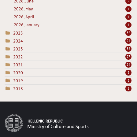
2026, June
2
2026, May
1
2026, April
1
2026, January
1
2025
32
2024
24
2023
38
2022
27
2021
24
2020
3
2019
3
2018
1