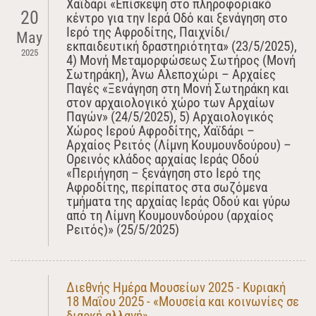
Χαϊδάρι «Επίσκεψη στο πληροφοριακό
20
κέντρο για την Ιερά Οδό και ξενάγηση στο
Ιερό της Αφροδίτης, Παιχνίδι/
May
εκπαιδευτική δραστηριότητα» (23/5/2025),
2025
4) Μονή Μεταμορφώσεως Σωτήρος (Μονή
Σωτηράκη), Άνω Αλεποχώρι – Αρχαίες
Παγές «Ξενάγηση στη Μονή Σωτηράκη και
στον αρχαιολογικό χώρο των Αρχαίων
Παγών» (24/5/2025), 5) Αρχαιολογικός
Χώρος Ιερού Αφροδίτης, Χαϊδάρι –
Αρχαίος Ρειτός (Λίμνη Κουμουνδούρου) –
Ορεινός κλάδος αρχαίας Ιεράς Οδού
«Περιήγηση – ξενάγηση στο Ιερό της
Αφροδίτης, περίπατος στα σωζόμενα
τμήματα της αρχαίας Ιεράς Οδού και γύρω
από τη Λίμνη Κουμουνδούρου (αρχαίος
Ρειτός)» (25/5/2025)
Διεθνής Ημέρα Μουσείων 2025 - Κυριακή
18 Μαΐου 2025 - «Μουσεία και κοινωνίες σε
διαρκή αλλαγή»