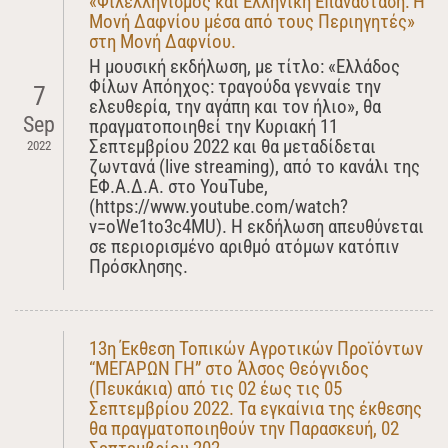
«Φιλελληνισμός και Ελληνική Επανάσταση: Η
Μονή Δαφνίου μέσα από τους Περιηγητές»
στη Μονή Δαφνίου.
Η μουσική εκδήλωση, με τίτλο: «Ελλάδος
Φίλων Απόηχος: τραγούδα γενναίε την
7
ελευθερία, την αγάπη και τον ήλιο», θα
Sep
πραγματοποιηθεί την Κυριακή 11
Σεπτεμβρίου 2022 και θα μεταδίδεται
2022
ζωντανά (live streaming), από το κανάλι της
ΕΦ.Α.Δ.Α. στο YouTube,
(https://www.youtube.com/watch?
v=oWe1to3c4MU). Η εκδήλωση απευθύνεται
σε περιορισμένο αριθμό ατόμων κατόπιν
Πρόσκλησης.
13η Έκθεση Τοπικών Αγροτικών Προϊόντων
“ΜΕΓΑΡΩΝ ΓΗ” στο Άλσος Θεόγνιδος
(Πευκάκια) από τις 02 έως τις 05
Σεπτεμβρίου 2022. Τα εγκαίνια της έκθεσης
θα πραγματοποιηθούν την Παρασκευή, 02