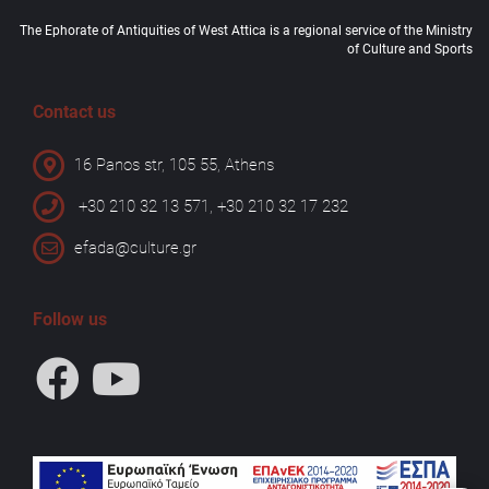
The Ephorate of Antiquities of West Attica is a regional service of the Ministry
of Culture and Sports
Contact us
16 Panos str, 105 55, Athens
+30 210 32 13 571, +30 210 32 17 232
efada@culture.gr
Follow us