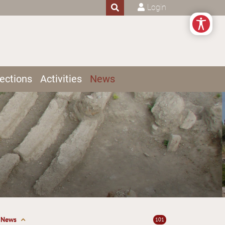
Login
ections
Activities
News
News
101