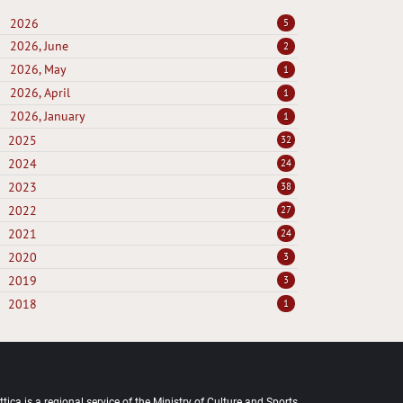
2026
5
2026, June
2
2026, May
1
2026, April
1
2026, January
1
2025
32
2024
24
2023
38
2022
27
2021
24
2020
3
2019
3
2018
1
tica is a regional service of the Ministry of Culture and Sports