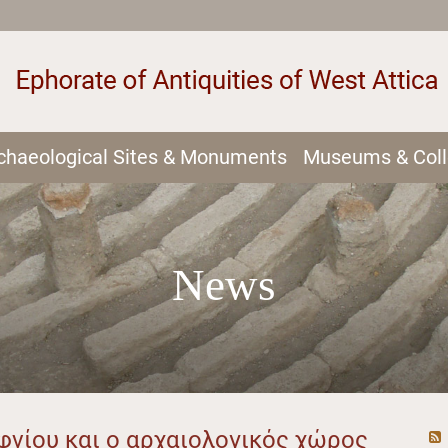
chaeological Sites & Monuments
Museums & Coll
News
φνίου και ο αρχαιολογικός χώρος