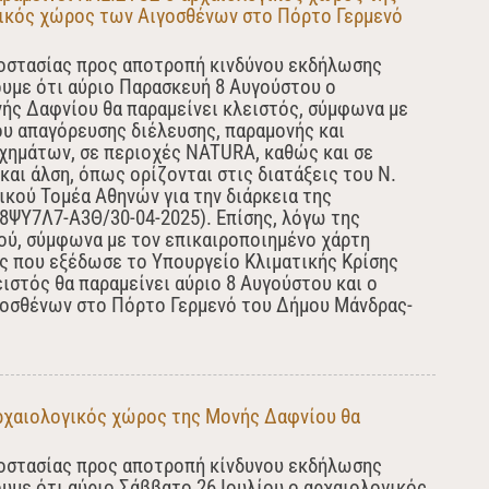
ικός χώρος των Αιγοσθένων στο Πόρτο Γερμενό
οστασίας προς αποτροπή κινδύνου εκδήλωσης
ουμε ότι αύριο Παρασκευή 8 Αυγούστου ο
ής Δαφνίου θα παραμείνει κλειστός, σύμφωνα με
υ απαγόρευσης διέλευσης, παραμονής και
ημάτων, σε περιοχές NATURA, καθώς και σε
και άλση, όπως ορίζονται στις διατάξεις του Ν.
τικού Τομέα Αθηνών για την διάρκεια της
8ΨΥ7Λ7-Α3Θ/30-04-2025). Επίσης, λόγω της
ού, σύμφωνα με τον επικαιροποιημένο χάρτη
ς που εξέδωσε το Υπουργείο Κλιματικής Κρίσης
ειστός θα παραμείνει αύριο 8 Αυγούστου και ο
οσθένων στο Πόρτο Γερμενό του Δήμου Μάνδρας-
αρχαιολογικός χώρος της Μονής Δαφνίου θα
οστασίας προς αποτροπή κίνδυνου εκδήλωσης
υμε ότι αύριο Σάββατο 26 Ιουλίου ο αρχαιολογικός