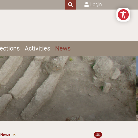
Login
ections
Activities
News
News
101