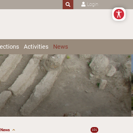
Login
ections
Activities
News
News
101