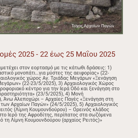
ομές 2025 - 22 έως 25 Μαΐου 2025
μετέχει στον εορτασμό με τις κάτωθι δράσεις: 1)
στικό μονοπάτι…για μύστες της αειφορίας» (22-
χαιολογικός χώρος Αγ. Τριάδας Μεγάρων «Ξενάγηση
Μεγάρων» (22-23/5/2025), 3) Αρχαιολογικός Χώρος
ροφοριακό κέντρο για την Ιερά Οδό και ξενάγηση στο
 δραστηριότητα» (23/5/2025), 4) Μονή
 Άνω Αλεποχώρι – Αρχαίες Παγές «Ξενάγηση στη
των Αρχαίων Παγών» (24/5/2025), 5) Αρχαιολογικός
Ρειτός (Λίμνη Κουμουνδούρου) – Ορεινός κλάδος
στο Ιερό της Αφροδίτης, περίπατος στα σωζόμενα
πό τη Λίμνη Κουμουνδούρου (αρχαίος Ρειτός)»