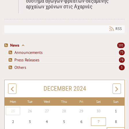
σύστημα αγωγών-φρεάτων-δεξαμενής
αρχαίων χρόνων στις Αχαρνές
RSS
News
101
Announcements
75
Press Releases
78
Others
5
DECEMBER 2024
Mon
Tue
Wed
Thu
Fri
Sat
Sun
25
26
27
28
29
30
1
2
3
4
5
6
7
8