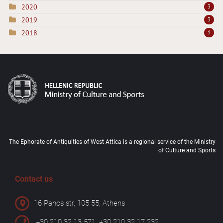
2020
3
2019
3
2018
1
The Ephorate of Antiquities of West Attica is a regional service of the Ministry
of Culture and Sports
Contact us
16 Panos str, 105 55, Athens
+30 210 32 13 571, +30 210 32 17 232