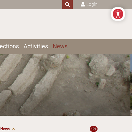
Login
ections
Activities
News
News
101