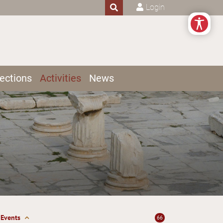
Login
ections
Activities
News
Events
66