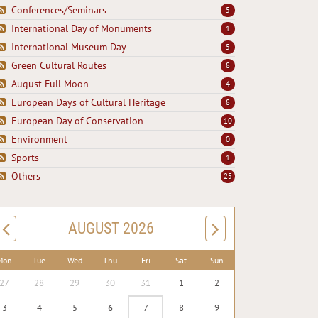
Conferences/Seminars
5
International Day of Monuments
1
International Museum Day
5
Green Cultural Routes
8
August Full Moon
4
European Days of Cultural Heritage
8
European Day of Conservation
10
Environment
0
Sports
1
Others
25
AUGUST 2026
Mon
Tue
Wed
Thu
Fri
Sat
Sun
27
28
29
30
31
1
2
3
4
5
6
7
8
9