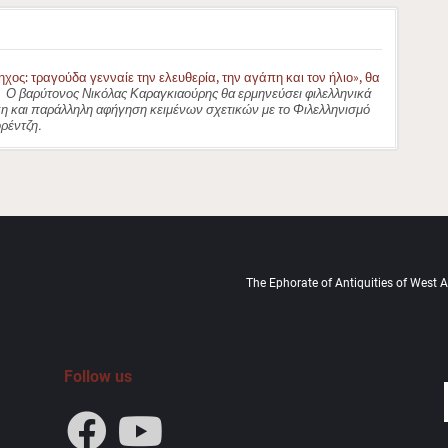
ος: τραγούδα γενναίε την ελευθερία, την αγάπη και τον ήλιο», θα
Ο βαρύτονος Νικόλας Καραγκιαούρης θα ερμηνεύσει φιλελληνικά
κη και παράλληλη αφήγηση κειμένων σχετικών με το Φιλελληνισμό
ρέντζη.
The Ephorate of Antiquities of West At
Follow us