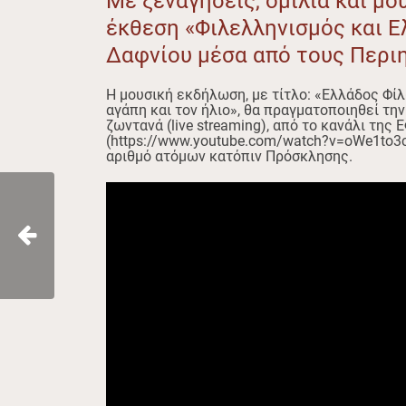
Με ξεναγήσεις, ομιλία και μ
έκθεση «Φιλελληνισμός και 
Δαφνίου μέσα από τους Περι
Η μουσική εκδήλωση, με τίτλο: «Ελλάδος Φίλ
αγάπη και τον ήλιο», θα πραγματοποιηθεί τη
ζωντανά (live streaming), από το κανάλι της 
(https://www.youtube.com/watch?v=oWe1to3
αριθμό ατόμων κατόπιν Πρόσκλησης.