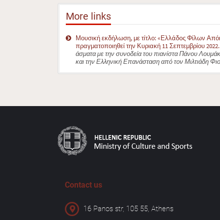
More links
Μουσική εκδήλωση, με τίτλο: «Ελλάδος Φίλων Απόηχ
πραγματοποιηθεί την Κυριακή 11 Σεπτεμβρίου 2022.
άσματα με την συνοδεία του πιανίστα Πάνου Λουμά
και την Ελληνική Επανάσταση από τον Μιλτιάδη Φιο
Contact us
16 Panos str, 105 55, Athens