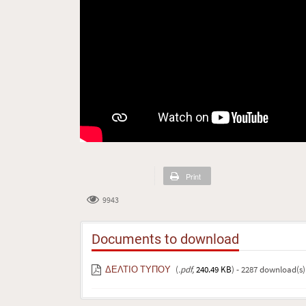
Print
9943
Documents to download
ΔΕΛΤΙΟ ΤΥΠΟΥ
(
.pdf,
240.49 KB
) - 2287 download(s)