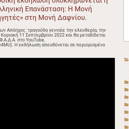
ουσική εκδήλωση ολοκληρώνεται η
Ελληνική Επανάσταση: Η Μονή
ηγητές» στη Μονή Δαφνίου.
ων Απόηχος: τραγούδα γενναίε την ελευθερία, την
ν Κυριακή 11 Σεπτεμβρίου 2022 και θα μεταδίδεται
ΕΦ.Α.Δ.Α. στο YouTube,
c4MU). Η εκδήλωση απευθύνεται σε περιορισμένο