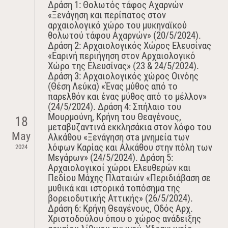
Δράση 1: Θολωτός τάφος Αχαρνών
«Ξενάγηση και περίπατος στον
αρχαιολογικό χώρο του μυκηναϊκού
θολωτού τάφου Αχαρνών» (20/5/2024).
Δράση 2: Αρχαιολογικός Χώρος Ελευσίνας
«Εαρινή περιήγηση στον Αρχαιολογικό
Χώρο της Ελευσίνας» (23 & 24/5/2024).
Δράση 3: Αρχαιολογικός χώρος Οινόης
(Θέση Λεύκα) «Ένας μύθος από το
παρελθόν και ένας μύθος από το μέλλον»
(24/5/2024). Δράση 4: Σπήλαιο του
Μουρμούνη, Κρήνη του Θεαγένους,
18
μεταβυζαντινά εκκλησάκια στον λόφο του
May
Αλκάθου «Ξενάγηση στa μνημεία των
λόφων Καρίας και Αλκάθου στην πόλη των
2024
Μεγάρων» (24/5/2024). Δράση 5:
Αρχαιολογικοί χώροι Ελευθερών και
Πεδίου Μάχης Πλαταιών «Περιδιάβαση σε
μυθικά και ιστορικά τοπόσημα της
βορειοδυτικής Αττικής» (26/5/2024).
Δράση 6: Κρήνη Θεαγένους, Οδός Αρχ.
Χριστοδούλου όπου ο χώρος ανάδειξης