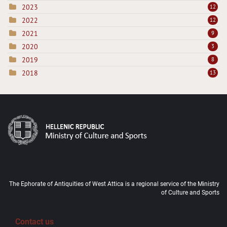
2023
12
2022
12
2021
9
2020
3
2019
8
2018
13
The Ephorate of Antiquities of West Attica is a regional service of the Ministry
of Culture and Sports
Contact us