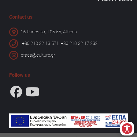
Contact us
16 Panos str, 105 55, Athens
+30 210 32 13 571, +30 210 32 17 232
efada@culture.gr
Follow us