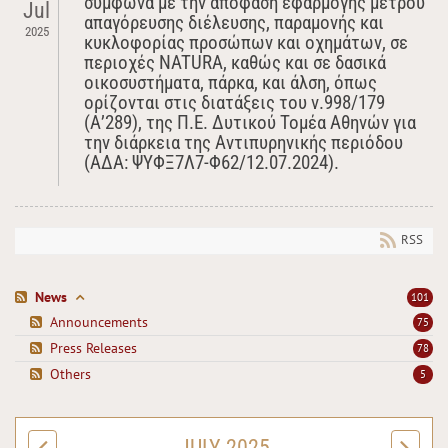
σύμφωνα με την απόφαση εφαρμογής μέτρου
Jul
απαγόρευσης διέλευσης, παραμονής και
2025
κυκλοφορίας προσώπων και οχημάτων, σε
περιοχές NATURA, καθώς και σε δασικά
οικοσυστήματα, πάρκα, και άλση, όπως
ορίζονται στις διατάξεις του ν.998/179
(Α’289), της Π.Ε. Δυτικού Τομέα Αθηνών για
την διάρκεια της Αντιπυρηνικής περιόδου
(ΑΔΑ: ΨΥΦΞ7Λ7-Φ62/12.07.2024).
RSS
News
101
Announcements
75
Press Releases
78
Others
5
JULY 2025