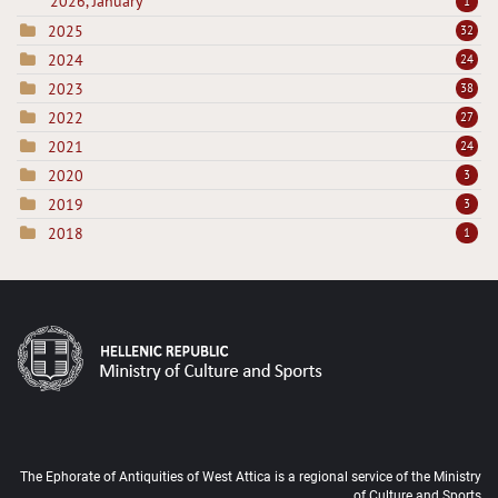
2026, January
1
2025
32
2024
24
2023
38
2022
27
2021
24
2020
3
2019
3
2018
1
The Ephorate of Antiquities of West Attica is a regional service of the Ministry
of Culture and Sports