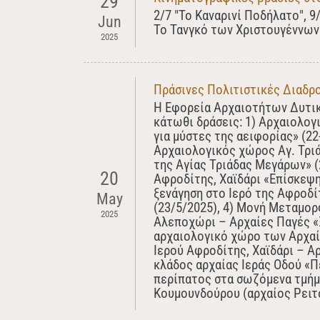
29
2/7 "Το Καναρινί Ποδήλατο", 9
Jun
Το Τανγκό των Χριστουγέννων"
2025
Πράσινες Πολιτιστικές Διαδρο
Η Εφορεία Αρχαιοτήτων Δυτικ
κάτωθι δράσεις: 1) Αρχαιολογ
για μύστες της αειφορίας» (2
Αρχαιολογικός χώρος Αγ. Τρι
της Αγίας Τριάδας Μεγάρων» (
20
Αφροδίτης, Χαϊδάρι «Επίσκεψη
ξενάγηση στο Ιερό της Αφροδί
May
(23/5/2025), 4) Μονή Μεταμ
2025
Αλεποχώρι – Αρχαίες Παγές «
αρχαιολογικό χώρο των Αρχαί
Ιερού Αφροδίτης, Χαϊδάρι – Α
κλάδος αρχαίας Ιεράς Οδού «Π
περίπατος στα σωζόμενα τμήμα
Κουμουνδούρου (αρχαίος Ρειτό