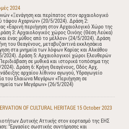
ομές 2024
νών «Ξενάγηση και περίπατος στον αρχαιολογικό
 τάφου Αχαρνών» (20/5/2024). Δράση 2:
ας «Εαρινή περιήγηση στον Αρχαιολογικό Χώρο της
 Δράση 3: Αρχαιολογικός χώρος Οινόης (Θέση Λεύκα)
και ένας μύθος από το μέλλον» (24/5/2024). Δράση
ήνη του Θεαγένους, μεταβυζαντινά εκκλησάκια
γηση στa μνημεία των λόφων Καρίας και Αλκάθου
5/2024). Δράση 5: Αρχαιολογικοί χώροι Ελευθερών
εριδιάβαση σε μυθικά και ιστορικά τοπόσημα της
/2024). Δράση 6: Κρήνη Θεαγένους, Οδός Αρχ.
νάδειξης αρχαίου λίθινου αγωγού, Υδραγωγείο
ία του Ελαιώνα Μεγάρων «Περιήγηση σε
νημεία των Μεγάρων» (26/5/2024)
RVATION OF CULTURAL HERITAGE 15 October 2023
ιοτήτων Δυτικής Αττικής στον εορτασμό της ΕΗΣ
ση: "Εργασίες σωστικής συντήρησης και