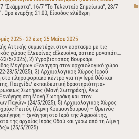
/7 "Σκάμματα", 16/7 "Το Τελευταίο Σημείωμα", 23/7
. Ωρα έναρξης 21:00, Είσοδος ελέθερη
μές 2025 - 22 έως 25 Μαΐου 2025
ής Αττικής συμμετέχει στον εορτασμό με τις
ικός χώρος Ελευσίνας «Ελευσίνα, αστικό μονοπάτι…
2-23/5/2025), 2) Υγροβιότοπος Βουρκάρι –
άδας Μεγάρων «Ξενάγηση στον αρχαιολογικό χώρο
22-23/5/2025), 3) Αρχαιολογικός Χώρος Ιερού
 στο πληροφοριακό κέντρο για την Ιερά Οδό και
της, Παιχνίδι/ εκπαιδευτική δραστηριότητα»
ορφώσεως Σωτήρος (Μονή Σωτηράκη), Άνω
Ξενάγηση στη Μονή Σωτηράκη και στον
ων Παγών» (24/5/2025), 5) Αρχαιολογικός Χώρος
ρχαίος Ρειτός (Λίμνη Κουμουνδούρου) – Ορεινός
εριήγηση – ξενάγηση στο Ιερό της Αφροδίτης,
τα της αρχαίας Ιεράς Οδού και γύρω από τη Λίμνη
ς)» (25/5/2025)