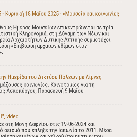
- Κυριακή 18 Μαΐου 2025 - «Μουσεία και κοινωνίες
θνούς Ημέρας Μουσείων επικεντρώνεται σε τρία
ιτιστική Κληρονομιά, στη Δύναμη των Νέων και
ορεία Αρχαιοτήτων Δυτικής Αττικής συμμετέχει
δράση «Επιβίωση αρχαίων εθίμων στον
».
την Ημερίδα του Δικτύου Πόλεων με Λίμνες
κμάζουσες κοινωνίες. Καινοτομίες για τη
μος Ασποπύργου, Παρασκευή 9 Μαΐου
", video
ε στη Μονή Δαφνίου στις 19-06-2024 και
 σεισμό που έπληξε την Ιαπωνία το 2011. Μέσα
υσίαση κειμένων και χαϊκού (ποιημάτων που