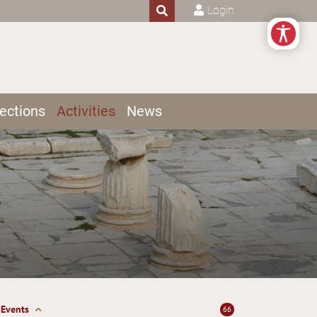
Login
ections
Activities
News
Events
66