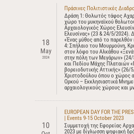
Πράσινες Πολιτιστικές Διαδρ
Δράση 1: Θολωτός τάφος Αχαρ
χώρο του μυκηναϊκού θολωτού
Αρχαιολογικός Χώρος Ελευσίν
Ελευσίνας» (23 & 24/5/2024).
«Ένας μύθος από το παρελθόν 
18
4: Σπήλαιο του Μουρμούνη, Κρ
May
στον λόφο του Αλκάθου «Ξενά
στην πόλη των Μεγάρων» (24/
2024
και Πεδίου Μάχης Πλαταιών «Π
βορειοδυτικής Αττικής» (26/5
Χριστοδούλου όπου ο χώρος α
Ορκού – Εκκλησιαστικά Μνημε
αρχαιολογικούς χώρους και μ
EUROPEAN DAY FOR THE PRESE
| Events 9-15 October 2023
10
Συμμετοχή της Εφορείας Αρχα
2023 με δίγλωσση ψηφιακή δρά
Oct