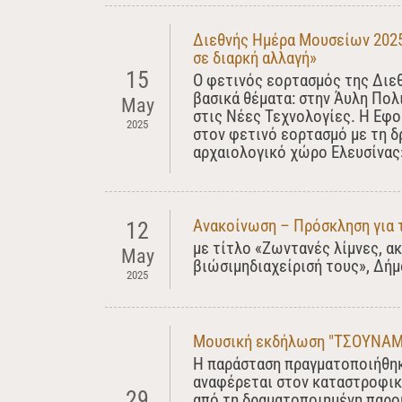
Διεθνής Ημέρα Μουσείων 2025 
σε διαρκή αλλαγή»
15
Ο φετινός εορτασμός της Διε
βασικά θέματα: στην Άυλη Πολ
May
στις Νέες Τεχνολογίες. Η Εφ
2025
στον φετινό εορτασμό με τη 
αρχαιολογικό χώρο Ελευσίνας
Ανακοίνωση – Πρόσκληση για 
12
με τίτλο «Ζωντανές λίμνες, α
May
βιώσιμηδιαχείρισή τους», Δή
2025
Μουσική εκδήλωση "ΤΣΟΥΝΑΜΙ
Η παράσταση πραγματοποιήθηκ
αναφέρεται στον καταστροφικό
29
από τη δραματοποιημένη παρο