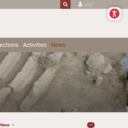
Login
ections
Activities
News
News
101