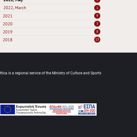
2022, March
1
2021
9
2020
3
2019
8
2018
13
tica is a regional service of the Ministry of Culture and Sports