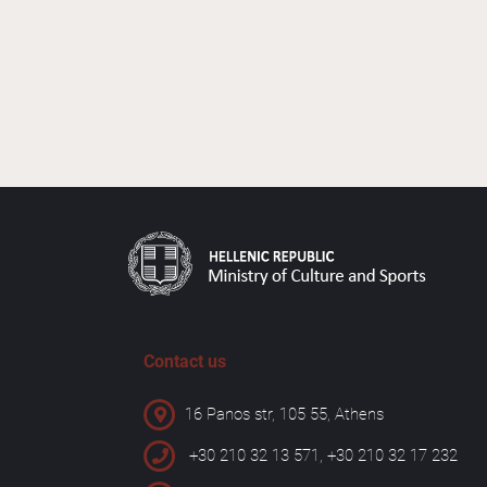
Contact us
16 Panos str, 105 55, Athens
+30 210 32 13 571, +30 210 32 17 232