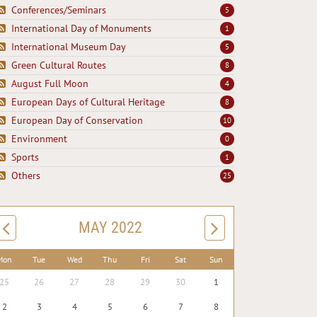
Conferences/Seminars
5
International Day of Monuments
1
International Museum Day
5
Green Cultural Routes
8
August Full Moon
4
European Days of Cultural Heritage
8
European Day of Conservation
10
Environment
0
Sports
1
Others
25
MAY 2022
Mon
Tue
Wed
Thu
Fri
Sat
Sun
25
26
27
28
29
30
1
2
3
4
5
6
7
8