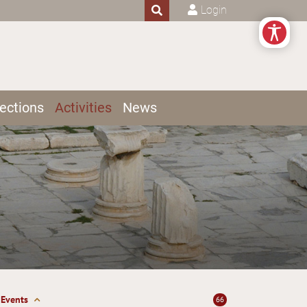
Login
ections
Activities
News
Events
66