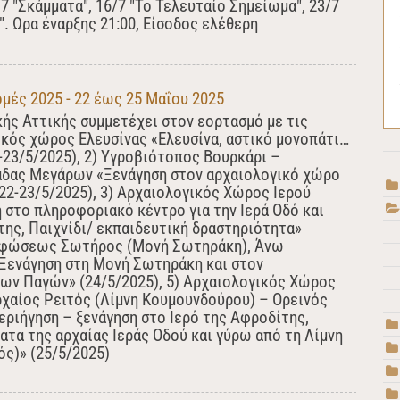
/7 "Σκάμματα", 16/7 "Το Τελευταίο Σημείωμα", 23/7
. Ωρα έναρξης 21:00, Είσοδος ελέθερη
μές 2025 - 22 έως 25 Μαΐου 2025
ής Αττικής συμμετέχει στον εορτασμό με τις
ικός χώρος Ελευσίνας «Ελευσίνα, αστικό μονοπάτι…
2-23/5/2025), 2) Υγροβιότοπος Βουρκάρι –
άδας Μεγάρων «Ξενάγηση στον αρχαιολογικό χώρο
22-23/5/2025), 3) Αρχαιολογικός Χώρος Ιερού
 στο πληροφοριακό κέντρο για την Ιερά Οδό και
της, Παιχνίδι/ εκπαιδευτική δραστηριότητα»
ορφώσεως Σωτήρος (Μονή Σωτηράκη), Άνω
Ξενάγηση στη Μονή Σωτηράκη και στον
ων Παγών» (24/5/2025), 5) Αρχαιολογικός Χώρος
ρχαίος Ρειτός (Λίμνη Κουμουνδούρου) – Ορεινός
εριήγηση – ξενάγηση στο Ιερό της Αφροδίτης,
τα της αρχαίας Ιεράς Οδού και γύρω από τη Λίμνη
ς)» (25/5/2025)