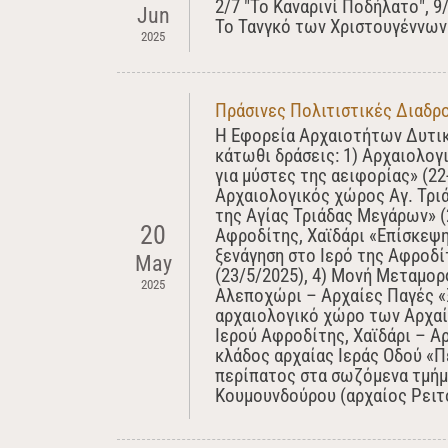
2/7 "Το Καναρινί Ποδήλατο", 9
Jun
Το Τανγκό των Χριστουγέννων"
2025
Πράσινες Πολιτιστικές Διαδρο
Η Εφορεία Αρχαιοτήτων Δυτικ
κάτωθι δράσεις: 1) Αρχαιολογ
για μύστες της αειφορίας» (2
Αρχαιολογικός χώρος Αγ. Τρι
της Αγίας Τριάδας Μεγάρων» (
20
Αφροδίτης, Χαϊδάρι «Επίσκεψη
ξενάγηση στο Ιερό της Αφροδί
May
(23/5/2025), 4) Μονή Μεταμ
2025
Αλεποχώρι – Αρχαίες Παγές «
αρχαιολογικό χώρο των Αρχαί
Ιερού Αφροδίτης, Χαϊδάρι – Α
κλάδος αρχαίας Ιεράς Οδού «Π
περίπατος στα σωζόμενα τμήμα
Κουμουνδούρου (αρχαίος Ρειτό