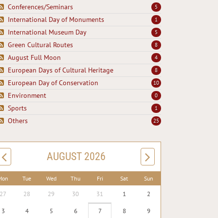
Conferences/Seminars
5
International Day of Monuments
1
International Museum Day
5
Green Cultural Routes
8
August Full Moon
4
European Days of Cultural Heritage
8
European Day of Conservation
10
Environment
0
Sports
1
Others
25
AUGUST 2026
Mon
Tue
Wed
Thu
Fri
Sat
Sun
27
28
29
30
31
1
2
3
4
5
6
7
8
9