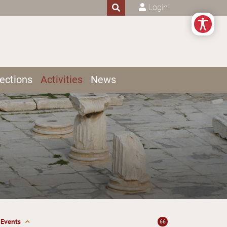
Login
ections
Activities
News
Events
66