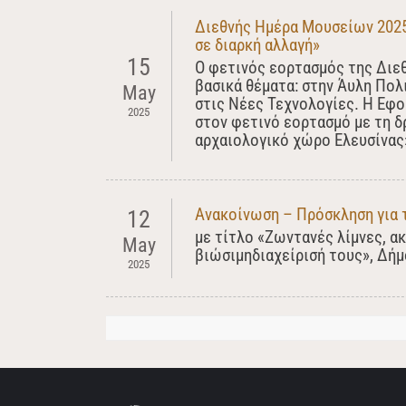
Διεθνής Ημέρα Μουσείων 2025 
σε διαρκή αλλαγή»
15
Ο φετινός εορτασμός της Διε
βασικά θέματα: στην Άυλη Πολ
May
στις Νέες Τεχνολογίες. Η Εφ
2025
στον φετινό εορτασμό με τη 
αρχαιολογικό χώρο Ελευσίνας
Ανακοίνωση – Πρόσκληση για 
12
με τίτλο «Ζωντανές λίμνες, α
May
βιώσιμηδιαχείρισή τους», Δή
2025