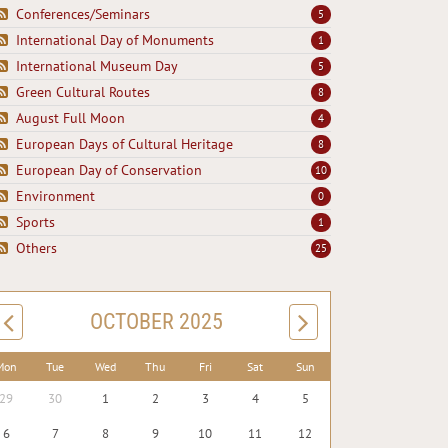
Conferences/Seminars
5
International Day of Monuments
1
International Museum Day
5
Green Cultural Routes
8
August Full Moon
4
European Days of Cultural Heritage
8
European Day of Conservation
10
Environment
0
Sports
1
Others
25
OCTOBER 2025
Mon
Tue
Wed
Thu
Fri
Sat
Sun
29
30
1
2
3
4
5
6
7
8
9
10
11
12