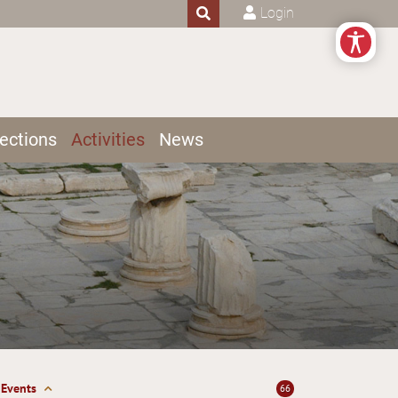
Login
ections
Activities
News
Events
66