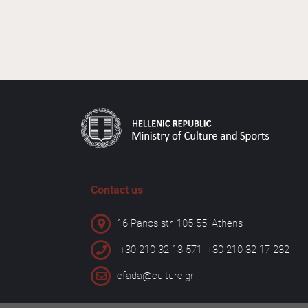
Contact us
16 Panos str, 105 55, Athens
+30 210 32 13 571, +30 210 32 17 232
efada@culture.gr