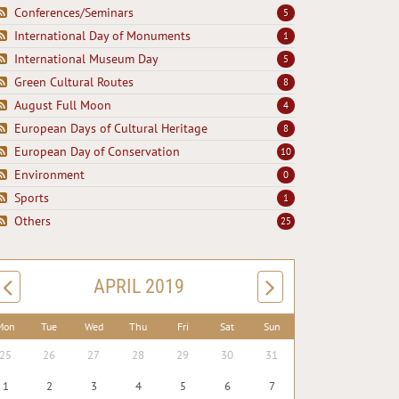
Conferences/Seminars
5
International Day of Monuments
1
International Museum Day
5
Green Cultural Routes
8
August Full Moon
4
European Days of Cultural Heritage
8
European Day of Conservation
10
Environment
0
Sports
1
Others
25
APRIL 2019
Mon
Tue
Wed
Thu
Fri
Sat
Sun
25
26
27
28
29
30
31
1
2
3
4
5
6
7