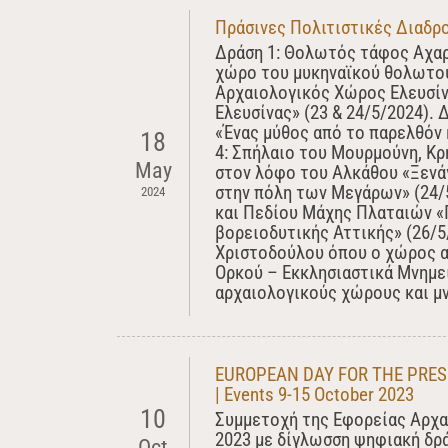
Πράσινες Πολιτιστικές Διαδρ
Δράση 1: Θολωτός τάφος Αχαρ
χώρο του μυκηναϊκού θολωτού
Αρχαιολογικός Χώρος Ελευσίν
Ελευσίνας» (23 & 24/5/2024).
«Ένας μύθος από το παρελθόν 
18
4: Σπήλαιο του Μουρμούνη, Κρ
May
στον λόφο του Αλκάθου «Ξενά
στην πόλη των Μεγάρων» (24/
2024
και Πεδίου Μάχης Πλαταιών «Π
βορειοδυτικής Αττικής» (26/5
Χριστοδούλου όπου ο χώρος α
Ορκού – Εκκλησιαστικά Μνημε
αρχαιολογικούς χώρους και μ
EUROPEAN DAY FOR THE PRESE
| Events 9-15 October 2023
10
Συμμετοχή της Εφορείας Αρχα
2023 με δίγλωσση ψηφιακή δρά
Oct