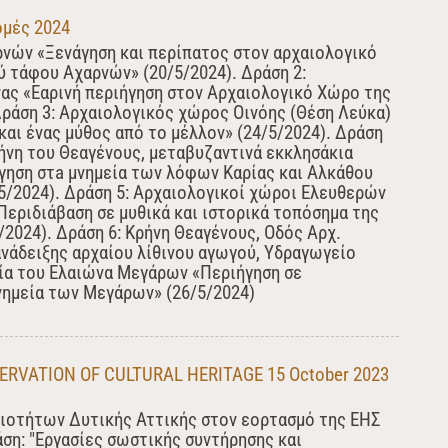
ομές 2024
νών «Ξενάγηση και περίπατος στον αρχαιολογικό
 τάφου Αχαρνών» (20/5/2024). Δράση 2:
ας «Εαρινή περιήγηση στον Αρχαιολογικό Χώρο της
 Δράση 3: Αρχαιολογικός χώρος Οινόης (Θέση Λεύκα)
και ένας μύθος από το μέλλον» (24/5/2024). Δράση
ήνη του Θεαγένους, μεταβυζαντινά εκκλησάκια
γηση στa μνημεία των λόφων Καρίας και Αλκάθου
5/2024). Δράση 5: Αρχαιολογικοί χώροι Ελευθερών
εριδιάβαση σε μυθικά και ιστορικά τοπόσημα της
/2024). Δράση 6: Κρήνη Θεαγένους, Οδός Αρχ.
νάδειξης αρχαίου λίθινου αγωγού, Υδραγωγείο
ία του Ελαιώνα Μεγάρων «Περιήγηση σε
νημεία των Μεγάρων» (26/5/2024)
RVATION OF CULTURAL HERITAGE 15 October 2023
ιοτήτων Δυτικής Αττικής στον εορτασμό της ΕΗΣ
ση: "Εργασίες σωστικής συντήρησης και