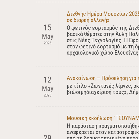
Διεθνής Ημέρα Μουσείων 2025 
σε διαρκή αλλαγή»
15
Ο φετινός εορτασμός της Διε
βασικά θέματα: στην Άυλη Πολ
May
στις Νέες Τεχνολογίες. Η Εφ
2025
στον φετινό εορτασμό με τη 
αρχαιολογικό χώρο Ελευσίνας
Ανακοίνωση – Πρόσκληση για 
12
με τίτλο «Ζωντανές λίμνες, α
May
βιώσιμηδιαχείρισή τους», Δή
2025
Μουσική εκδήλωση "ΤΣΟΥΝΑΜΙ
Η παράσταση πραγματοποιήθηκ
αναφέρεται στον καταστροφικό
29
από τη δραματοποιημένη παρο