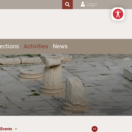
Login
ections
Activities
News
Events
66