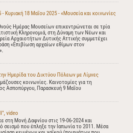
- Κυριακή 18 Μαΐου 2025 - «Μουσεία και κοινωνίες
θνούς Ημέρας Μουσείων επικεντρώνεται σε τρία
ιτιστική Κληρονομιά, στη Δύναμη των Νέων και
ορεία Αρχαιοτήτων Δυτικής Αττικής συμμετέχει
δράση «Επιβίωση αρχαίων εθίμων στον
».
την Ημερίδα του Δικτύου Πόλεων με Λίμνες
κμάζουσες κοινωνίες. Καινοτομίες για τη
μος Ασποπύργου, Παρασκευή 9 Μαΐου
", video
ε στη Μονή Δαφνίου στις 19-06-2024 και
 σεισμό που έπληξε την Ιαπωνία το 2011. Μέσα
υσίαση κειμένων και χαϊκού (ποιημάτων που