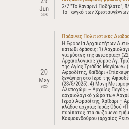
29
2/7 "Το Καναρινί Ποδήλατο", 9
Jun
Το Τανγκό των Χριστουγέννων"
2025
Πράσινες Πολιτιστικές Διαδρο
Η Εφορεία Αρχαιοτήτων Δυτικ
κάτωθι δράσεις: 1) Αρχαιολογ
για μύστες της αειφορίας» (2
Αρχαιολογικός χώρος Αγ. Τρι
της Αγίας Τριάδας Μεγάρων» (
20
Αφροδίτης, Χαϊδάρι «Επίσκεψη
ξενάγηση στο Ιερό της Αφροδί
May
(23/5/2025), 4) Μονή Μεταμ
2025
Αλεποχώρι – Αρχαίες Παγές «
αρχαιολογικό χώρο των Αρχαί
Ιερού Αφροδίτης, Χαϊδάρι – Α
κλάδος αρχαίας Ιεράς Οδού «Π
περίπατος στα σωζόμενα τμήμα
Κουμουνδούρου (αρχαίος Ρειτό