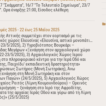
/7 "Σκάμματα", 16/7 "Το Τελευταίο Σημείωμα", 23/7
. Ωρα έναρξης 21:00, Είσοδος ελέθερη
μές 2025 - 22 έως 25 Μαΐου 2025
ής Αττικής συμμετέχει στον εορτασμό με τις
ικός χώρος Ελευσίνας «Ελευσίνα, αστικό μονοπάτι…
2-23/5/2025), 2) Υγροβιότοπος Βουρκάρι –
άδας Μεγάρων «Ξενάγηση στον αρχαιολογικό χώρο
22-23/5/2025), 3) Αρχαιολογικός Χώρος Ιερού
 στο πληροφοριακό κέντρο για την Ιερά Οδό και
της, Παιχνίδι/ εκπαιδευτική δραστηριότητα»
ορφώσεως Σωτήρος (Μονή Σωτηράκη), Άνω
Ξενάγηση στη Μονή Σωτηράκη και στον
ων Παγών» (24/5/2025), 5) Αρχαιολογικός Χώρος
ρχαίος Ρειτός (Λίμνη Κουμουνδούρου) – Ορεινός
εριήγηση – ξενάγηση στο Ιερό της Αφροδίτης,
τα της αρχαίας Ιεράς Οδού και γύρω από τη Λίμνη
ς)» (25/5/2025)