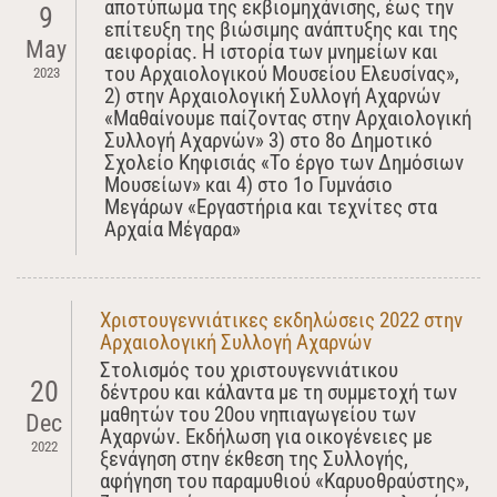
αποτύπωμα της εκβιομηχάνισης, έως την
9
επίτευξη της βιώσιμης ανάπτυξης και της
May
αειφορίας. Η ιστορία των μνημείων και
του Αρχαιολογικού Μουσείου Ελευσίνας»,
2023
2) στην Αρχαιολογική Συλλογή Αχαρνών
«Μαθαίνουμε παίζοντας στην Αρχαιολογική
Συλλογή Αχαρνών» 3) στο 8ο Δημοτικό
Σχολείο Κηφισιάς «Το έργο των Δημόσιων
Μουσείων» και 4) στο 1ο Γυμνάσιο
Μεγάρων «Εργαστήρια και τεχνίτες στα
Αρχαία Μέγαρα»
Χριστουγεννιάτικες εκδηλώσεις 2022 στην
Αρχαιολογική Συλλογή Αχαρνών
Στολισμός του χριστουγεννιάτικου
20
δέντρου και κάλαντα με τη συμμετοχή των
μαθητών του 20ου νηπιαγωγείου των
Dec
Αχαρνών. Εκδήλωση για οικογένειες με
2022
ξενάγηση στην έκθεση της Συλλογής,
αφήγηση του παραμυθιού «Καρυοθραύστης»,