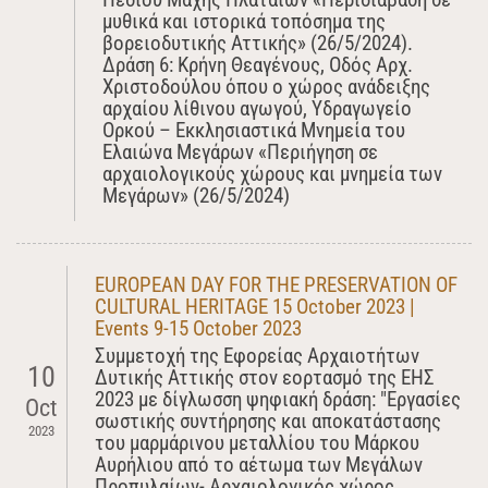
μυθικά και ιστορικά τοπόσημα της
βορειοδυτικής Αττικής» (26/5/2024).
Δράση 6: Κρήνη Θεαγένους, Οδός Αρχ.
Χριστοδούλου όπου ο χώρος ανάδειξης
αρχαίου λίθινου αγωγού, Υδραγωγείο
Ορκού – Εκκλησιαστικά Μνημεία του
Ελαιώνα Μεγάρων «Περιήγηση σε
αρχαιολογικούς χώρους και μνημεία των
Μεγάρων» (26/5/2024)
EUROPEAN DAY FOR THE PRESERVATION OF
CULTURAL HERITAGE 15 October 2023 |
Events 9-15 October 2023
Συμμετοχή της Εφορείας Αρχαιοτήτων
10
Δυτικής Αττικής στον εορτασμό της ΕΗΣ
2023 με δίγλωσση ψηφιακή δράση: "Εργασίες
Oct
σωστικής συντήρησης και αποκατάστασης
2023
του μαρμάρινου μεταλλίου του Μάρκου
Αυρήλιου από το αέτωμα των Μεγάλων
Προπυλαίων- Αρχαιολογικός χώρος