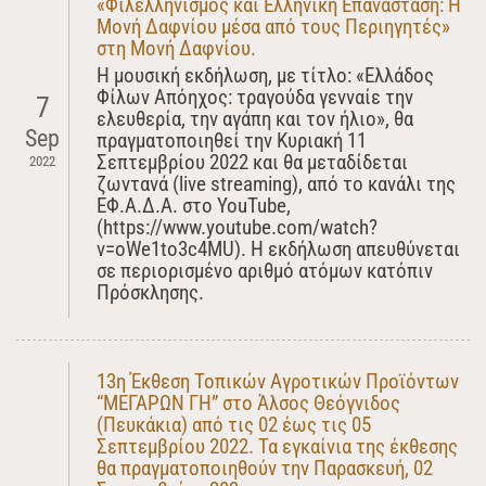
«Φιλελληνισμός και Ελληνική Επανάσταση: Η
Μονή Δαφνίου μέσα από τους Περιηγητές»
στη Μονή Δαφνίου.
Η μουσική εκδήλωση, με τίτλο: «Ελλάδος
Φίλων Απόηχος: τραγούδα γενναίε την
7
ελευθερία, την αγάπη και τον ήλιο», θα
Sep
πραγματοποιηθεί την Κυριακή 11
Σεπτεμβρίου 2022 και θα μεταδίδεται
2022
ζωντανά (live streaming), από το κανάλι της
ΕΦ.Α.Δ.Α. στο YouTube,
(https://www.youtube.com/watch?
v=oWe1to3c4MU). Η εκδήλωση απευθύνεται
σε περιορισμένο αριθμό ατόμων κατόπιν
Πρόσκλησης.
13η Έκθεση Τοπικών Αγροτικών Προϊόντων
“ΜΕΓΑΡΩΝ ΓΗ” στο Άλσος Θεόγνιδος
(Πευκάκια) από τις 02 έως τις 05
Σεπτεμβρίου 2022. Τα εγκαίνια της έκθεσης
θα πραγματοποιηθούν την Παρασκευή, 02