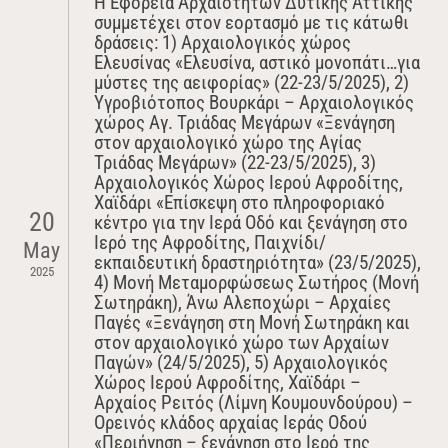
Η Εφορεία Αρχαιοτήτων Δυτικής Αττικής
συμμετέχει στον εορτασμό με τις κάτωθι
δράσεις: 1) Αρχαιολογικός χώρος
Ελευσίνας «Ελευσίνα, αστικό μονοπάτι…για
μύστες της αειφορίας» (22-23/5/2025), 2)
Υγροβιότοπος Βουρκάρι – Αρχαιολογικός
χώρος Αγ. Τριάδας Μεγάρων «Ξενάγηση
στον αρχαιολογικό χώρο της Αγίας
Τριάδας Μεγάρων» (22-23/5/2025), 3)
Αρχαιολογικός Χώρος Ιερού Αφροδίτης,
Χαϊδάρι «Επίσκεψη στο πληροφοριακό
20
κέντρο για την Ιερά Οδό και ξενάγηση στο
Ιερό της Αφροδίτης, Παιχνίδι/
May
εκπαιδευτική δραστηριότητα» (23/5/2025),
2025
4) Μονή Μεταμορφώσεως Σωτήρος (Μονή
Σωτηράκη), Άνω Αλεποχώρι – Αρχαίες
Παγές «Ξενάγηση στη Μονή Σωτηράκη και
στον αρχαιολογικό χώρο των Αρχαίων
Παγών» (24/5/2025), 5) Αρχαιολογικός
Χώρος Ιερού Αφροδίτης, Χαϊδάρι –
Αρχαίος Ρειτός (Λίμνη Κουμουνδούρου) –
Ορεινός κλάδος αρχαίας Ιεράς Οδού
«Περιήγηση – ξενάγηση στο Ιερό της