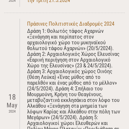
την Τρίτη 21.5.2024
2024
Πράσινες Πολιτιστικές Διαδρομές 2024
Δράση 1: Θολωτός τάφος Αχαρνών
«Ξενάγηση και περίπατος στον
αρχαιολογικό χώρο του μυκηναϊκού
θολωτού τάφου Αχαρνών» (20/5/2024).
Δράση 2: Αρχαιολογικός Χώρος Ελευσίνας
«Εαρινή περιήγηση στον Αρχαιολογικό
Χώρο της Ελευσίνας» (23 & 24/5/2024).
Δράση 3: Αρχαιολογικός χώρος Οινόης
(Θέση Λεύκα) «Ένας μύθος από το
παρελθόν και ένας μύθος από το μέλλον»
(24/5/2024). Δράση 4: Σπήλαιο του
Μουρμούνη, Κρήνη του Θεαγένους,
18
μεταβυζαντινά εκκλησάκια στον λόφο του
May
Αλκάθου «Ξενάγηση στa μνημεία των
λόφων Καρίας και Αλκάθου στην πόλη των
2024
Μεγάρων» (24/5/2024). Δράση 5:
Αρχαιολογικοί χώροι Ελευθερών και
Πεδίου Μάχης Πλαταιών «Περιδιάβαση σε