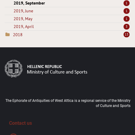
2019, September
1
2019, June
1
2019, May
1
2019, April
3
2018
13
The Ephorate of Antiquities of West Attica is a regional service of the Ministry
of Culture and Sports
Contact us