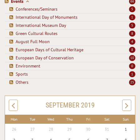
Events
66
Conferences/Seminars
5
International Day of Monuments
1
International Museum Day
5
Green Cultural Routes
8
August Full Moon
4
European Days of Cultural Heritage
8
European Day of Conservation
10
Environment
0
Sports
1
Others
25
SEPTEMBER 2019
Mon
Tue
Wed
Thu
Fri
Sat
Sun
26
27
28
29
30
31
1