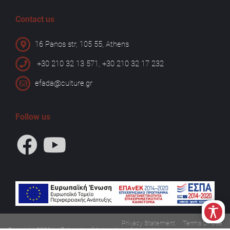
Contact us
16 Panos str, 105 55, Athens
+30 210 32 13 571, +30 210 32 17 232
efada@culture.gr
Follow us
Privacy Statement
Terms Of Use
Copyright 2026 by Ephorate of Antiquities of West Attica