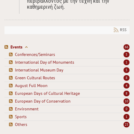
περιβάλλοντος με την τέχνη και την
καθημερινή ζωή.
RSS
Events
66
Conferences/Seminars
5
International Day of Monuments
1
International Museum Day
5
Green Cultural Routes
8
August Full Moon
4
European Days of Cultural Heritage
8
European Day of Conservation
10
Environment
0
Sports
1
Others
25