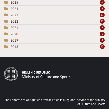
2025
6
2024
6
2023
12
2022
12
2021
9
2020
3
2019
8
2018
13
The Ephorate of Antiquities of West Attica is a regional service of the Ministry
of Culture and Sports